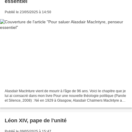
essentiel
Publié le 23/05/2025 à 14:50
Alasdair MacInture vient de mourir à l'âge de 96 ans. Voici le chapitre que je
lui ai consacré dans mon livre Pour une nouvelle théologie politique (Parole
et Silence, 2008) : Né en 1929 à Glasgow, Alasdair Chalmers MacIntyre a
étudié au Queen Mary College...
Léon XIV, pape de l'unité
Publié le 09/05/2025 à 15:47