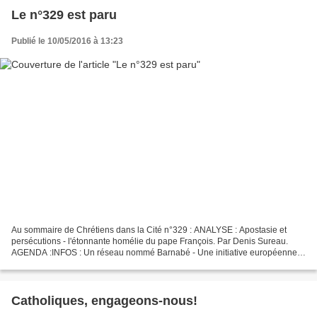
Le n°329 est paru
Publié le 10/05/2016 à 13:23
Au sommaire de Chrétiens dans la Cité n°329 : ANALYSE : Apostasie et
persécutions - l'étonnante homélie du pape François. Par Denis Sureau.
AGENDA :INFOS : Un réseau nommé Barnabé - Une initiative européenne
pour la famille - Une nomination contestée...
Catholiques, engageons-nous!