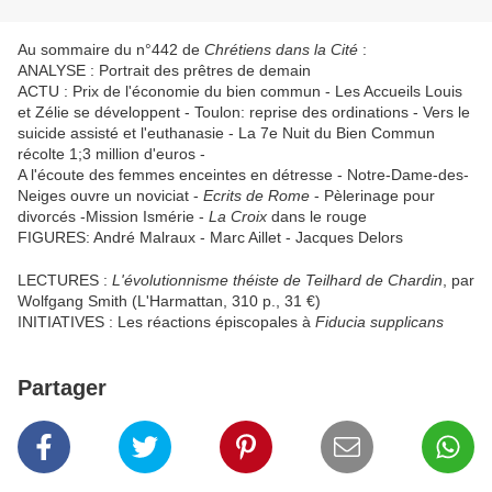
Au sommaire du n°442 de
Chrétiens dans la Cité
:
ANALYSE : Portrait des prêtres de demain
ACTU : Prix de l'économie du bien commun - Les Accueils Louis
et Zélie se développent - Toulon: reprise des ordinations - Vers le
suicide assisté et l'euthanasie - La 7e Nuit du Bien Commun
récolte 1;3 million d'euros -
A l'écoute des femmes enceintes en détresse - Notre-Dame-des-
Neiges ouvre un noviciat -
Ecrits de Rome
- Pèlerinage pour
divorcés -Mission Ismérie -
La Croix
dans le rouge
FIGURES: André Malraux - Marc Aillet - Jacques Delors
LECTURES :
L'évolutionnisme théiste de Teilhard de Chardin
, par
Wolfgang Smith (L'Harmattan, 310 p., 31 €)
INITIATIVES : Les réactions épiscopales à
Fiducia supplicans
Partager