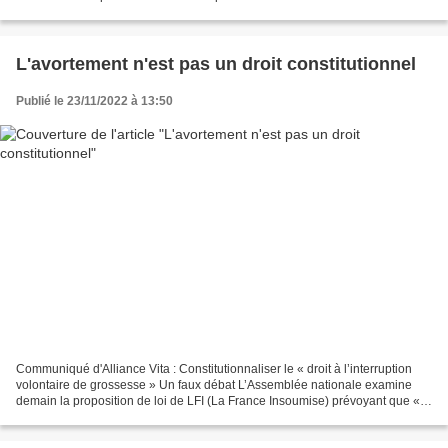
L'avortement tabou - Comment interpréter...
L'avortement n'est pas un droit constitutionnel
Publié le 23/11/2022 à 13:50
Communiqué d'Alliance Vita : Constitutionnaliser le « droit à l’interruption
volontaire de grossesse » Un faux débat L’Assemblée nationale examine
demain la proposition de loi de LFI (La France Insoumise) prévoyant que «
Nul ne peut porter atteinte au...