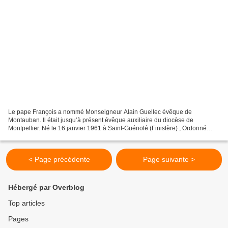
Le pape François a nommé Monseigneur Alain Guellec évêque de
Montauban. Il était jusqu’à présent évêque auxiliaire du diocèse de
Montpellier. Né le 16 janvier 1961 à Saint-Guénolé (Finistère) ; Ordonné
prêtre le 17 juin 1990, pour le diocèse de Quimper...
< Page précédente
Page suivante >
Hébergé par Overblog
Top articles
Pages