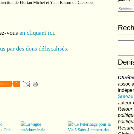
 direction de Florian Michel et Yann Raison du Cleuziou
Rech
ez-vous
en cliquant ici
.
s par des dons défiscalisés.
Deni
Chréti
associa
epost
0
indé
Sureau
auteur 
Retour
politi
polit
Résurre