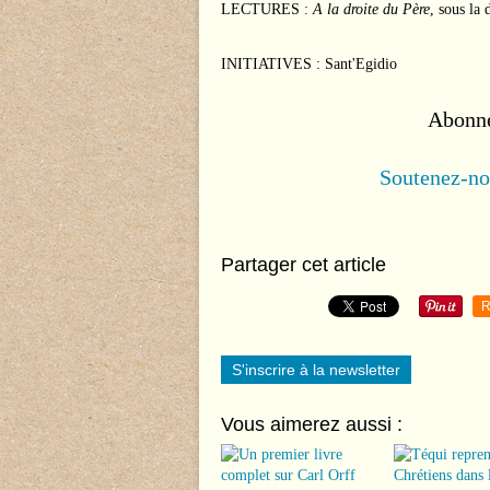
LECTURES :
A la droite du Père
, sous la
INITIATIVES : Sant'Egidio
Abonn
Soutenez-nou
Partager cet article
R
S'inscrire à la newsletter
Vous aimerez aussi :