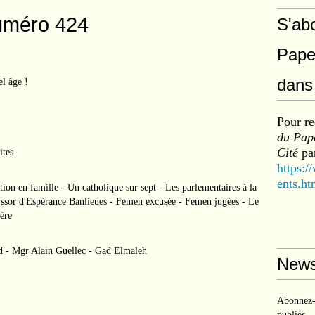
uméro 424
S'ab
Pape
dans 
el âge !
Pour re
du Pape
Cité
par
ites
https:/
ents.ht
tion en famille - Un catholique sur sept - Les parlementaires à la
 Essor d'Espérance Banlieues - Femen excusée - Femen jugées - Le
ère
 Mgr Alain Guellec - Gad Elmaleh
News
Abonnez-v
publiés.