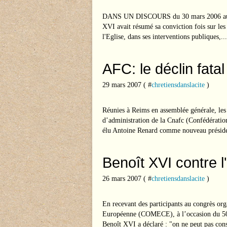
DANS UN DISCOURS du 30 mars 2006 aux pa
XVI avait résumé sa conviction fois sur les
l'Eglise, dans ses interventions publiques,...
AFC: le déclin fatal
29 mars 2007 ( #
chretiensdanslacite
)
Réunies à Reims en assemblée générale, les
d’administration de la Cnafc (Confédération
élu Antoine Renard comme nouveau préside
Benoît XVI contre l
26 mars 2007 ( #
chretiensdanslacite
)
En recevant des participants au congrès o
Européenne (COMECE), à l’occasion du 50 
Benoît XVI a déclaré : "on ne peut pas cons