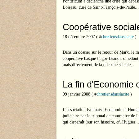
Pontificum a déclenché une crise qui dépa
Loiseau, curé de Saint-François-de-Paule,..
Coopérative social
18 décembre 2007 ( #
chretiensdanslacite
)
Dans un dossier sur le retour de Marx, le m
coopérative basque Fagor-Brandt, omettant 
mais directement de la doctrine sociale...
La fin d'Economie
09 janvier 2008 ( #
chretiensdanslacite
)
L’association lyonnaise Economie et Humani
judiciaire par le tribunal de commerce de 
qui disparaît (sur son histoire, cf. Hugues...