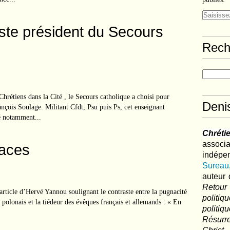
iste président du Secours
Rech
rétiens dans la Cité , le Secours catholique a choisi pour
Deni
ançois Soulage. Militant Cfdt, Psu puis Ps, cet enseignant
é notamment...
Chréti
associa
aces
indé
Sureau
auteur 
Retour
 article d’Hervé Yannou soulignant le contraste entre la pugnacité
politi
t polonais et la tiédeur des évêques français et allemands : « En
polit
Résurre