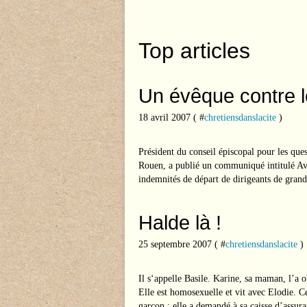
Top articles
Un évêque contre l
18 avril 2007 ( #
chretiensdanslacite
)
Président du conseil épiscopal pour les que
Rouen, a publié un communiqué intitulé Av
indemnités de départ de dirigeants de grand
Halde là !
25 septembre 2007 ( #
chretiensdanslacite
)
Il s‘appelle Basile. Karine, sa maman, l’a ob
Elle est homosexuelle et vit avec Elodie. 
garçon : elle a demandé à sa caisse d’assura