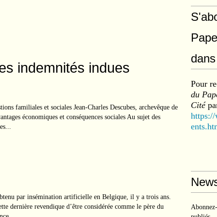
S'ab
Pape
dans 
es indemnités indues
Pour re
du Pape
Cité
par
stions familiales et sociales Jean-Charles Descubes, archevêque de
https:/
antages économiques et conséquences sociales Au sujet des
ents.ht
es...
News
tenu par insémination artificielle en Belgique, il y a trois ans.
Cette dernière revendique d’être considérée comme le père du
Abonnez-v
nce...
publiés.