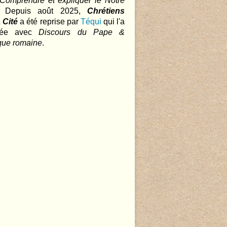
 Comprendre et expliquer le Notre
.. Depuis août 2025,
Chrétiens
 Cité
a été reprise par
Téqui
qui l'a
nnée avec
Discours du Pape &
que romaine
.