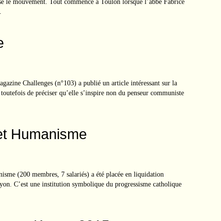
sse le mouvement. Tout commence à Toulon lorsque l’abbé Fabrice
.
e
agazine Challenges (n°103) a publié un article intéressant sur la
toutefois de préciser qu’elle s’inspire non du penseur communiste
 et Humanisme
sme (200 membres, 7 salariés) a été placée en liquidation
Lyon. C’est une institution symbolique du progressisme catholique