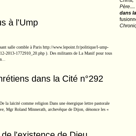
Christ,
Père
..
dans la
fusio
us à l'Ump
Chroni
ant salle comble à Paris http://www.lepoint.fr/politique/l-ump-
-12-2013-1772910_20.php ). Des militants de La Manif pour tous
n...
étiens dans la Cité n°292
De la laïcité comme religion Dans une énergique lettre pastorale
trave, Mgr Roland Minnerath, archevêque de Dijon, dénonce les «
de l'existence de Dieu