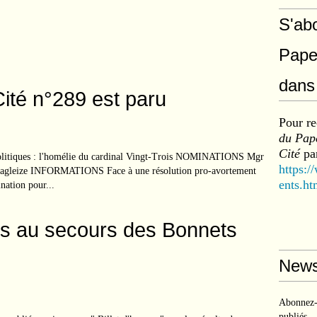
S'ab
Pape
dans 
Cité n°289 est paru
Pour re
du Pape
Cité
par
litiques : l'homélie du cardinal Vingt-Trois NOMINATIONS Mgr
https:/
 Lagleize INFORMATIONS Face à une résolution pro-avortement
ents.ht
nation pour...
s au secours des Bonnets
News
Abonnez-v
publiés.