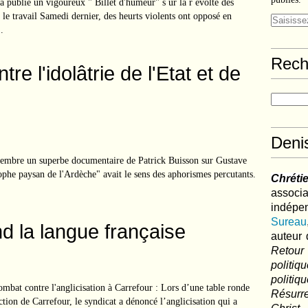
publié un vigoureux " Billet d'humeur" s ur la r évolte des
r le travail Samedi dernier, des heurts violents ont opposé en
.
Rech
e l'idolâtrie de l'Etat et de
Deni
écembre un superbe documentaire de Patrick Buisson sur Gustave
sophe paysan de l'Ardèche" avait le sens des aphorismes percutants.
Chréti
associa
indé
Sureau
d la langue française
auteur 
Retour
politi
polit
bat contre l'anglicisation à Carrefour : Lors d’une table ronde
Résurre
tion de Carrefour, le syndicat a dénoncé l’anglicisation qui a