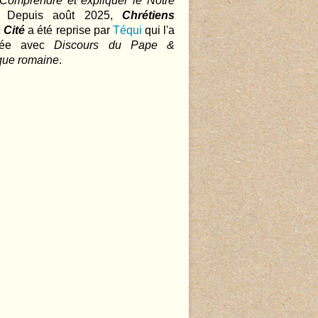
 Comprendre et expliquer le Notre
.. Depuis août 2025,
Chrétiens
 Cité
a été reprise par
Téqui
qui l'a
nnée avec
Discours du Pape &
que romaine
.