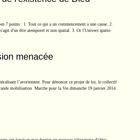
en 7 points : 1. Tout ce qui a un commencement a une cause. 2.
s'agit d'un être atemporel et non spatial. 3. Or l'Univers spatio-
.
ssion menacée
béralisant l’avortement. Pour dénoncer ce projet de loi, le collectif
grande mobilisation. Marche pour la Vie dimanche 19 janvier 2014
tiens ont lancé en mai dernier un nouveau laboratoire d'idées