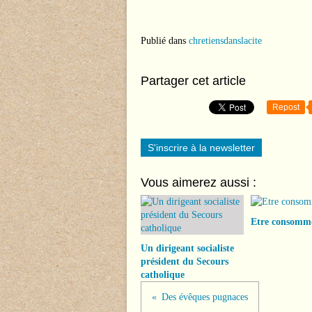
Publié dans
chretiensdanslacite
Partager cet article
Repost
S'inscrire à la newsletter
Vous aimerez aussi :
Etre consomm
Un dirigeant socialiste
président du Secours
catholique
Des évêques pugnaces