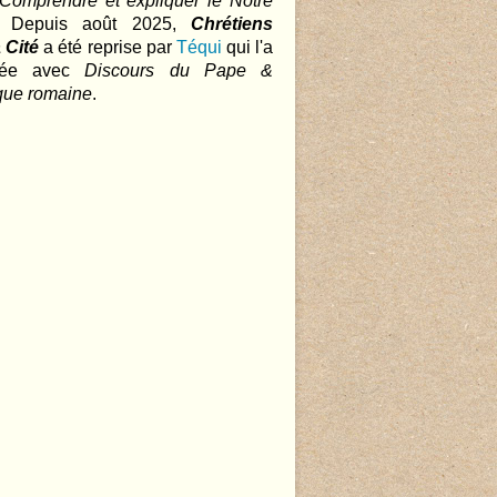
 Comprendre et expliquer le Notre
.. Depuis août 2025,
Chrétiens
 Cité
a été reprise par
Téqui
qui l'a
nnée avec
Discours du Pape &
que romaine
.