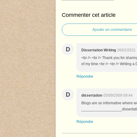
Commenter cet article
Ajouter un commentaire
D
Dissertation Writing
26/02/2011
<br /> <br /> Thank you for sharin
of my time.<br /> <br /> Writing a 
Répondre
D
dissertation
05/09/2009 09:44
Blogs are so informative where we 
___________________dissertat
Répondre