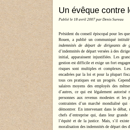
Un évêque contre l
Publié le
18 avril 2007
par Denis Sureau
Président du conseil épiscopal pour les que
Rouen, a publié un communiqué intitul
indemnités de départ de
dirigeants de g
d’indemnités de départ versées à des dirige
initial, apparaissent injustifiées. Les gr
gestion est difficile et exige un fort enga
risques sont multiples et complexes. Les
encadrées par la loi et pour la plupart fis
tous ces pratiques est un progrès. Cepend
salaires moyens
des employés des même
d’autres, ce qui est légalement autorisé 
personnes aux revenus modestes et les pe
contraintes d’un marché mondialisé qui o
démontrer. En intervenant dans le débat, 
chefs d’entreprise qui, dans leur grande 
l’équité et de
la justice. Mais
, s’il exist
moralisation
des indemnités de départ des
d