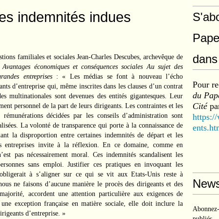
es indemnités indues
S'ab
Pape
dans 
stions familiales et sociales Jean-Charles Descubes, archevêque de
é
Avantages économiques et conséquences sociales Au sujet
des
randes entreprises
: « Les médias se font à nouveau l’écho
Pour re
ants d’entreprise qui, même inscrites dans les clauses d’un contrat
du Pape
andes multinationales sont devenues des entités gigantesques. Leur
Cité
par
gement personnel
de la part de leurs
dirigeants. Les contraintes et les
 rémunérations décidées par les conseils d’administration sont
https:/
calisées. La volonté de transparence qui porte à la connaissance de
ents.ht
ant la disproportion entre certaines indemnités de départ et les
s
entreprises invite à
la réflexion. En
ce domaine, comme en
n’est pas nécessairement moral. Ces indemnités scandalisent les
rsonnes sans emploi. Justifier ces pratiques en invoquant les
bligerait à s’aligner sur ce qui se vit aux Etats-Unis reste à
News
nous ne faisons d’aucune manière le procès des dirigeants et des
majorité, accordent une attention particulière aux exigences de
e une exception française en matière sociale, elle doit inclure la
Abonnez-v
irigeants d’entreprise. »
publiés.