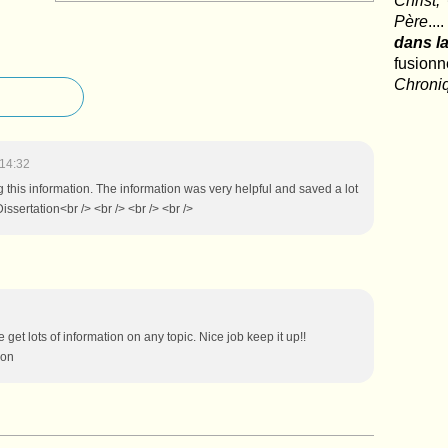
Christ,
Père
..
dans la
fusio
Chroni
 14:32
g this information. The information was very helpful and saved a lot
Dissertation<br /> <br /> <br /> <br />
get lots of information on any topic. Nice job keep it up!!
ion