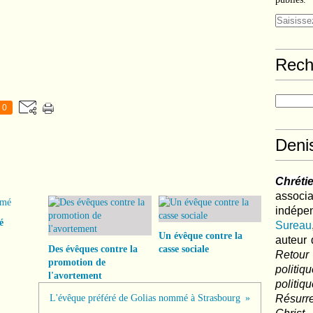
Rech
0
Deni
Chréti
associa
indé
é
Sureau
Un évêque contre la
auteur 
Des évêques contre la
casse sociale
Retour
promotion de
politi
l'avortement
polit
L'évêque préféré de Golias nommé à Strasbourg
Résurre