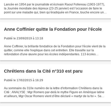
Lancée en 1954 par le journaliste et écrivain Raoul Follereau (1903-1977),
la Journée mondiale des lépreux (23-25 janvier) est l’occasion de faire le
point sur une maladie qui, bien qu’éradiquée en France, touche encore un
homme toutes les deux minutes...
Anne Coffinier quitte la Fondation pour l'école
Publié le 23/09/2019 à 13:18
Anne Coffinier, la brillante fondatrice de la Fondation pour l'école vient de la
quitter, comme elle l'explique dans cet entretien. Elle travaille sur la
refondation d'une œuvre pour les écoles indépendantes. 113 écoles
indépendantes ont ouvert leurs...
Chrétiens dans la Cité n°310 est paru
Publié le 17/02/2015 à 16:29
Au sommaire du 310e numéro de la lettre d'information Chrétiens dans la
Cité : ANALYSE : Mgr Romero par-delà le mythe Figure en Amérique latine
et ailleurs, Mgr Oscar Romero vient d’être déclaré « martyr de la foi ». Sa
béatification ne devrait pas tarder....