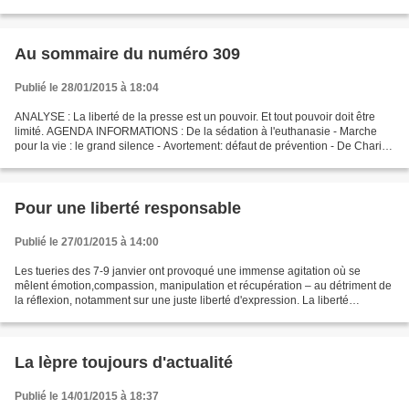
catholiques dénoncent cette "nouvelle...
Au sommaire du numéro 309
Publié le 28/01/2015 à 18:04
ANALYSE : La liberté de la presse est un pouvoir. Et tout pouvoir doit être
limité. AGENDA INFORMATIONS : De la sédation à l'euthanasie - Marche
pour la vie : le grand silence - Avortement: défaut de prévention - De Charia
à la Charlia - Le succès des...
Pour une liberté responsable
Publié le 27/01/2015 à 14:00
Les tueries des 7-9 janvier ont provoqué une immense agitation où se
mêlent émotion,compassion, manipulation et récupération – au détriment de
la réflexion, notamment sur une juste liberté d'expression. La liberté
d'expression n'a jamais été pour l’Église...
La lèpre toujours d'actualité
Publié le 14/01/2015 à 18:37