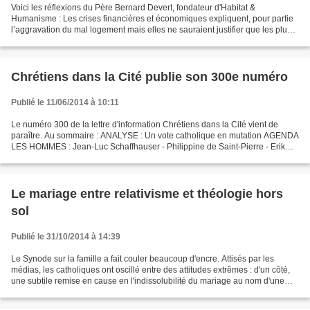
Voici les réflexions du Père Bernard Devert, fondateur d'Habitat &
Humanisme : Les crises financières et économiques expliquent, pour partie
l’aggravation du mal logement mais elles ne sauraient justifier que les plus
fragiles soient pénalisés au point...
Chrétiens dans la Cité publie son 300e numéro
Publié le 11/06/2014 à 10:11
Le numéro 300 de la lettre d'information Chrétiens dans la Cité vient de
paraître. Au sommaire : ANALYSE : Un vote catholique en mutation AGENDA
LES HOMMES : Jean-Luc Schaffhauser - Philippine de Saint-Pierre - Erik
Paris - Nathalie Duplan INFOS Logement...
Le mariage entre relativisme et théologie hors
sol
Publié le 31/10/2014 à 14:39
Le Synode sur la famille a fait couler beaucoup d'encre. Attisés par les
médias, les catholiques ont oscillé entre des attitudes extrêmes : d'un côté,
une subtile remise en cause en l'indissolubilité du mariage au nom d'une
fausse conception de la miséricorde...