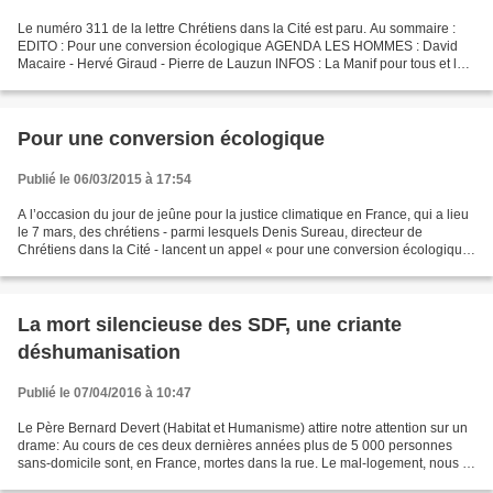
Le numéro 311 de la lettre Chrétiens dans la Cité est paru. Au sommaire :
EDITO : Pour une conversion écologique AGENDA LES HOMMES : David
Macaire - Hervé Giraud - Pierre de Lauzun INFOS : La Manif pour tous et les
départementales - Loi sur la fin de...
Pour une conversion écologique
Publié le 06/03/2015 à 17:54
A l’occasion du jour de jeûne pour la justice climatique en France, qui a lieu
le 7 mars, des chrétiens - parmi lesquels Denis Sureau, directeur de
Chrétiens dans la Cité - lancent un appel « pour une conversion écologique
». Avec en exergue cette affirmation...
La mort silencieuse des SDF, une criante
déshumanisation
Publié le 07/04/2016 à 10:47
Le Père Bernard Devert (Habitat et Humanisme) attire notre attention sur un
drame: Au cours de ces deux dernières années plus de 5 000 personnes
sans-domicile sont, en France, mortes dans la rue. Le mal-logement, nous le
savons, est un drame. Qui s’émeut...