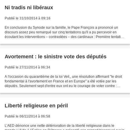
Ni tradis ni libéraux
Publié le 31/10/2014 à 09:16
En conclusion du Synode sur la famille, le Pape François a prononcé un
discours assez peu remarqué sur cinq tentations qu'il a pu percevoir en
écoutant les interventions – contrastées – des cardinaux : Première tentation
: « La tentation du raidissement...
Avortement : le sinistre vote des députés
Publié le 27/11/2014 à 06:34
A l'occasion du quarantième de la loi Veil,, une résolution affirmant "le droit
fondamental à l'avortement en France et en Europe" a été votée par les
députés. Seulement sept d'entre eux ont eu le courage de voter contre :
Jacques Bompard (qui a prononcé...
Liberté religieuse en péril
Publié le 06/11/2014 à 06:58
L’AED dénonce une nette détérioration de la liberté religieuse dans le