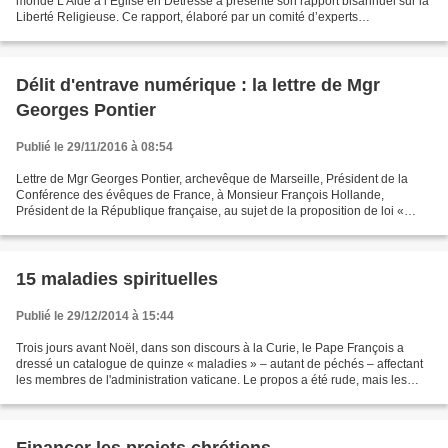
monde L’Aide à l’Eglise en Détresse a présenté son rapport bisannuel sur la
Liberté Religieuse. Ce rapport, élaboré par un comité d’experts
internationaux, décrit le degré de liberté...
Délit d'entrave numérique : la lettre de Mgr
Georges Pontier
Publié le 29/11/2016 à 08:54
Lettre de Mgr Georges Pontier, archevêque de Marseille, Président de la
Conférence des évêques de France, à Monsieur François Hollande,
Président de la République française, au sujet de la proposition de loi «
relative à l’extension du délit d’entrave...
15 maladies spirituelles
Publié le 29/12/2014 à 15:44
Trois jours avant Noël, dans son discours à la Curie, le Pape François a
dressé un catalogue de quinze « maladies » – autant de péchés – affectant
les membres de l'administration vaticane. Le propos a été rude, mais les
prédicateurs des siècles passés...