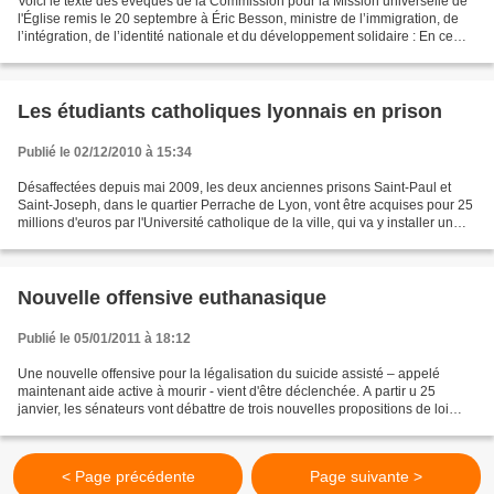
Voici le texte des évêques de la Commission pour la Mission universelle de
l'Église remis le 20 septembre à Éric Besson, ministre de l’immigration, de
l’intégration, de l’identité nationale et du développement solidaire : En ce
mois de septembre, sera...
Les étudiants catholiques lyonnais en prison
Publié le 02/12/2010 à 15:34
Désaffectées depuis mai 2009, les deux anciennes prisons Saint-Paul et
Saint-Joseph, dans le quartier Perrache de Lyon, vont être acquises pour 25
millions d'euros par l'Université catholique de la ville, qui va y installer un
campus pour 7000 étudiants....
Nouvelle offensive euthanasique
Publié le 05/01/2011 à 18:12
Une nouvelle offensive pour la légalisation du suicide assisté – appelé
maintenant aide active à mourir - vient d'être déclenchée. A partir u 25
janvier, les sénateurs vont débattre de trois nouvelles propositions de loi
concurrentes relatives à l’euthanasie,...
< Page précédente
Page suivante >