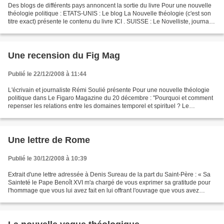
Des blogs de différents pays annoncent la sortie du livre Pour une nouvelle
théologie politique : ETATS-UNIS : Le blog La Nouvelle théologie (c'est son
titre exact) présente le contenu du livre ICI . SUISSE : Le Novelliste, journal
quotidien valaisan...
Une recension du Fig Mag
Publié le 22/12/2008 à 11:44
L'écrivain et journaliste Rémi Soulié présente Pour une nouvelle théologie
politique dans Le Figaro Magazine du 20 décembre : "Pourquoi et comment
repenser les relations entre les domaines temporel et spirituel ? Le
mouvement théologique anglo-saxon Radical...
Une lettre de Rome
Publié le 30/12/2008 à 10:39
Extrait d'une lettre adressée à Denis Sureau de la part du Saint-Père : « Sa
Sainteté le Pape Benoît XVI m'a chargé de vous exprimer sa gratitude pour
l'hommage que vous lui avez fait en lui offrant l'ouvrage que vous avez
consacré au courant théologique...