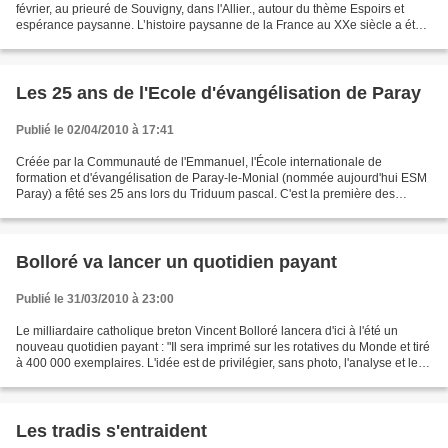
février, au prieuré de Souvigny, dans l'Allier., autour du thème Espoirs et
espérance paysanne. L’histoire paysanne de la France au XXe siècle a été
traversée d'espoirs et de réalités...
Les 25 ans de l'Ecole d'évangélisation de Paray
Publié le 02/04/2010 à 17:41
Créée par la Communauté de l'Emmanuel, l'École internationale de
formation et d'évangélisation de Paray-le-Monial (nommée aujourd'hui ESM
Paray) a fêté ses 25 ans lors du Triduum pascal. C'est la première des
quatre écoles internationales de formation...
Bolloré va lancer un quotidien payant
Publié le 31/03/2010 à 23:00
Le milliardaire catholique breton Vincent Bolloré lancera d'ici à l'été un
nouveau quotidien payant : "Il sera imprimé sur les rotatives du Monde et tiré
à 400 000 exemplaires. L'idée est de privilégier, sans photo, l'analyse et les
commentaires de l'actualité,...
Les tradis s'entraident