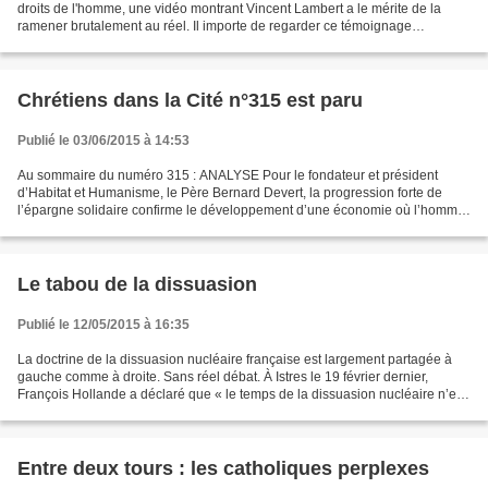
droits de l'homme, une vidéo montrant Vincent Lambert a le mérite de la
ramener brutalement au réel. Il importe de regarder ce témoignage
exceptionnel avant qu'il ne soit définitivement...
Chrétiens dans la Cité n°315 est paru
Publié le 03/06/2015 à 14:53
Au sommaire du numéro 315 : ANALYSE Pour le fondateur et président
d’Habitat et Humanisme, le Père Bernard Devert, la progression forte de
l’épargne solidaire confirme le développement d’une économie où l’homme
est reconnu. Son analyse... AGENDA LES HOMMES...
Le tabou de la dissuasion
Publié le 12/05/2015 à 16:35
La doctrine de la dissuasion nucléaire française est largement partagée à
gauche comme à droite. Sans réel débat. À Istres le 19 février dernier,
François Hollande a déclaré que « le temps de la dissuasion nucléaire n’est
pas dépassé », et qu’il ne fallait...
Entre deux tours : les catholiques perplexes