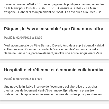
...avec au menu : ANALYSE : Les engagements politiques des responsables
de la Manif pour tous AGENDA BREVES Censure à la RATP - La Manif
s'exporte - Gabriel Nissim président de l'Acat - Les évêques à lourdes - Bar
catho - Les nouveaux baptisés - Notre...
Pâques, le ‘vivre ensemble’ que Dieu nous offre
Publié le 02/04/2015 à 13:09
Méditation pascale du Père Bernard Devert, fondateur et président d'Habitat
et Humanisme : Comment aborder le ‘vivre ensemble’ au cours de cette
Semaine Sainte qui, paradoxalement, lui offre une acuité singulière ? Père,
pardonne-leur dira le Crucifié...
Hospitalité chrétienne et économie collaborative
Publié le 06/04/2015 à 17:03
Une nouvelle initiative inspirée de l’économie collaborative et des sites
d’échanges de logement vient d’être lancée. Ephatta est la première
plateforme d’hospitalité sur internet enracinée dans des principes chrétiens.
En araméen, ephatta, « ouvre-toi...