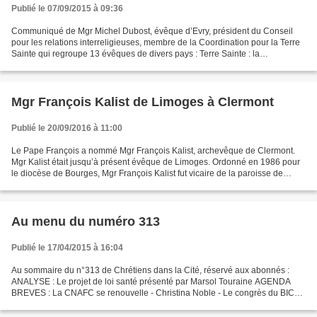
Publié le 07/09/2015 à 09:36
Communiqué de Mgr Michel Dubost, évêque d’Evry, président du Conseil
pour les relations interreligieuses, membre de la Coordination pour la Terre
Sainte qui regroupe 13 évêques de divers pays : Terre Sainte : la
Conférence des évêques de France demande...
Mgr François Kalist de Limoges à Clermont
Publié le 20/09/2016 à 11:00
Le Pape François a nommé Mgr François Kalist, archevêque de Clermont.
Mgr Kalist était jusqu’à présent évêque de Limoges. Ordonné en 1986 pour
le diocèse de Bourges, Mgr François Kalist fut vicaire de la paroisse de
Vierzon (1987-1999) et chargé de cours...
Au menu du numéro 313
Publié le 17/04/2015 à 16:04
Au sommaire du n°313 de Chrétiens dans la Cité, réservé aux abonnés :
ANALYSE : Le projet de loi santé présenté par Marsol Touraine AGENDA
BREVES : La CNAFC se renouvelle - Christina Noble - Le congrès du BICE -
Les orientations de la Joc - Ecologie &...