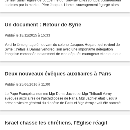
dernier dans l'église de St Etienne du Rouvray. Elles sont particulièrement
atteintes par la mort du Père Jacques Hamel, sauvagement égorgé alors
qu'il célébrait la messe. Les...
Un document : Retour de Syrie
Publié le 18/11/2015 à 15:33
Voici le témoignage émouvant du colonel Jacques Hogard, qui revient de
Syrie : J’étais à Damas vendredi soir avec une importante délégation
française composée notamment de cinq députés courageux et de quelques
représentants non moins courageux de la «...
Deux nouveaux évêques auxiliaires à Paris
Publié le 25/06/2016 à 11:00
Le Pape François a nommé Mgr Denis Jachiet et Mgr Thibault Verny
évêques auxiliaires de l’archidiocèse de Paris. Mgr Jachiet était jusqu’à
présent vicaire général du diocèse de Paris et Mgr Verny avait été nommé
vicaire général du diocèse de Paris pour...
Israël chasse les chrétiens, l'Eglise réagit