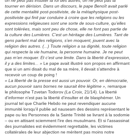
on ne peut pas insulter la foi des autres, on ne peut pas la
tourner en dérision. Dans un discours, le pape Benoît avait parlé
de cette mentalité post-positiviste, de la métaphysique post-
positiviste qui finit par conduire à croire que les religions ou les
expressions religieuses sont une sorte de sous-culture, qu’elles
sont tolérées, mais sont peu de chose, elle ne font pas partie de
la culture des Lumières. C’est un héritage des Lumières. Tant de
gens parlent mal des religions, s’en moquent, jouent avec la
religion des autres. (...) Toute religion a sa dignité, toute religion
qui respecte la vie humaine, la personne humaine. Je ne peut
pas m’en moquer. Et c’est une limite. Dans la liberté d’expression,
il y a des limites... »
Le pape avait illustré son propos en affirmant
que si un ami disait du mal de sa mère, il devait s'attendre à
recevoir un coup de poing !
« La liberté de la presse est aussi un pouvoir. Or, en démocratie,
aucun pouvoir sans bornes ne saurait être légitime »,
remarque
le philosophe Tzvetan Todorov
(La Croix,
21/14). La liberté
d'informer n'est pas la liberté d'insulter et de blasphémer. Un
journal tel que Charlie Hebdo ne peut revendiquer aucune
immunité lorsqu'il publie ad nauseam des dessins représentant le
pape ou les Personnes de la Sainte Trinité se livrant à la sodomie
– ou en attisant sciemment l'ire des musulmans. Et si l'assassinat
des journalistes est évidemment regrettable, les victimes
collatérales de leur abjection ne méritent pas moins notre