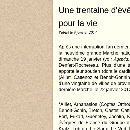
Une trentaine d'év
pour la vie
Publié le
9 janvier 2014
Après une interruption l'an dernie
la neuvième grande Marche nation
dimanche 19 janvier (voir
Agenda
Denfert-Rochereau. Plus d'une tr
apporté leur soutien (dont le cardi
(Aillet, Cattenoz et Benoit-Gonnin
d'une vingtaine de villes de provi
dernière Marche, le 22 janvier 201
*Aillet, Arhanasios (Coptes Orth
Benoit-Gonin, Breton, Castet, Ca
Fort, Frikart, Guéneley, Jacolin
évêques de France du Groupe de 
Kratz, Lebrun, Le Saux, Le Vert, 