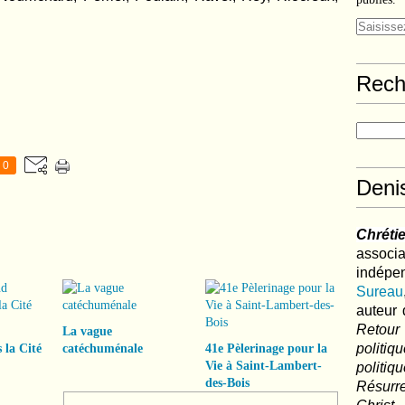
Rech
0
Deni
Chréti
associa
indé
Sureau
auteur 
Retour
La vague
politi
 la Cité
catéchuménale
41e Pèlerinage pour la
Vie à Saint-Lambert-
polit
des-Bois
Résurre