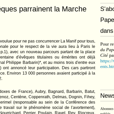
êques parrainent la Marche
S'ab
Pape
dans 
r voulue pour ne pas concurrencer La Manif pour tous,
Pour re
ale pour le respect de la vie aura lieu à Paris le
du Pape
, p.1), avec un nouveau parcours partant de la place
Cité
par
entaine d'évêques titulaires ou émérites ont déjà
https:/
nal Philippe Barbarin)*, et au moins trois d'entre eux
ents.ht
) ont annoncé leur participation. Des cars partiront
nce. Environ 13 000 personnes avaient participé à la
2.
odoxes de France), Aubry, Bagnard, Barbarin, Batut,
News
ttenoz, Centène, Coppenrath, Delmas, Dognin, Fihey,
, Kerimel (responsable au sein de la Conférence des
travail sur le phénomène social de l'avortement),
Abonnez-v
Nourrichard, Perrier, Poulain, Ravel, Rey, Riocreux,
publiés.