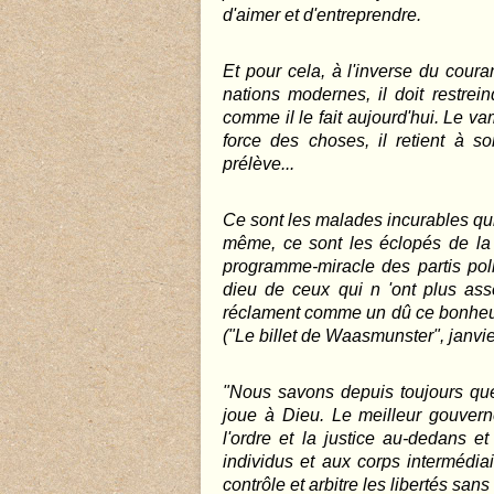
d'aimer et d'entreprendre.
Et pour cela, à l'inverse du coura
nations modernes, il doit restrein
comme il le fait aujourd'hui. Le v
force des choses, il retient à son
prélève...
Ce sont les malades incurables q
même, ce sont les éclopés de la vi
programme-miracle des partis poli
dieu de ceux qui n 'ont plus as
réclament comme un dû ce bonheur
("Le billet de Waasmunster", janvie
"Nous savons depuis toujours que
joue à Dieu. Le meilleur gouvern
l'ordre et la justice au-dedans et
individus et aux corps intermédiai
contrôle et arbitre les libertés sans 