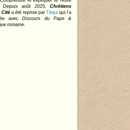
 Comprendre et expliquer le Notre
.. Depuis août 2025,
Chrétiens
 Cité
a été reprise par
Téqui
qui l'a
nnée avec
Discours du Pape &
que romaine
.