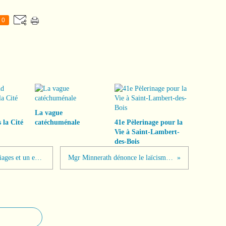
0
La vague
 la Cité
catéchuménale
41e Pèlerinage pour la
Vie à Saint-Lambert-
des-Bois
Famille chrétienne présente Deux mariages et un enterrement
Mgr Minnerath dénonce le laïcisme d'Etat