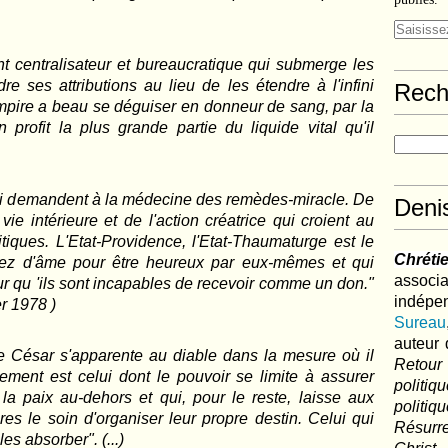
nt centralisateur et bureaucratique qui submerge les
dre ses attributions au lieu de les étendre à l'infini
Rech
ampire a beau se déguiser en donneur de sang, par la
 profit la plus grande partie du liquide vital qu'il
ui demandent à la médecine des remèdes-miracle. De
Deni
e intérieure et de l'action créatrice qui croient au
tiques. L'Etat-Providence, l'Etat-Thaumaturge est le
Chréti
sez d'âme pour être heureux par eux-mêmes et qui
associa
 qu 'ils sont incapables de recevoir comme un don."
indé
r 1978 )
Sureau
auteur 
 César s'apparente au diable dans la mesure où il
Retour
ement est celui dont le pouvoir se limite à assurer
politi
 la paix au-dehors et qui, pour le reste, laisse aux
polit
res le soin d'organiser leur propre destin. Celui qui
Résurre
les absorber". (...)