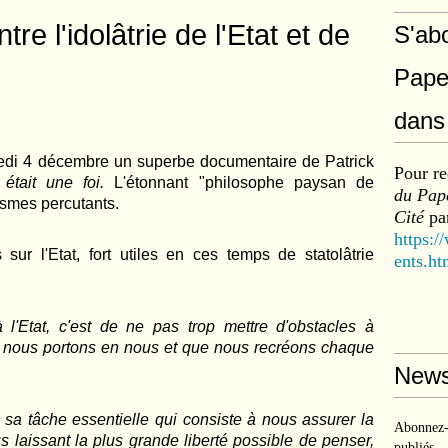
e l'idolâtrie de l'Etat et de
S'ab
Pape
dans 
credi 4 décembre un superbe documentaire de Patrick
Pour re
l était une foi.
L'étonnant "philosophe paysan de
du Pape
ismes percutants.
Cité
par
https:/
sur l'Etat, fort utiles en ces temps de statolâtrie
ents.ht
l'Etat, c'est de ne pas trop mettre d'obstacles à
 nous portons en nous et que nous recréons chaque
News
 sa tâche essentielle qui consiste à nous assurer la
Abonnez-v
ous laissant la plus grande liberté possible de penser,
publiés.