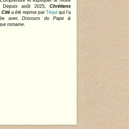
 Comprendre et expliquer le Notre
.. Depuis août 2025,
Chrétiens
 Cité
a été reprise par
Téqui
qui l'a
nnée avec
Discours du Pape &
que romaine
.