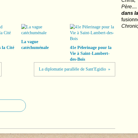
Christ,
Père
..
dans la
fusio
Chroni
La vague
 la Cité
catéchuménale
41e Pèlerinage pour la
Vie à Saint-Lambert-
des-Bois
La diplomatie parallèle de Sant'Egidio