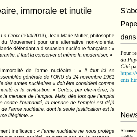
aire, immorale et inutile
S'ab
Pape
dans 
r
La Croix
(10/4/2013), Jean-Marie Muller, philosophe
al du Mouvement pour une alternative non-violente,
lande défendant a dissuasion nucléaire française :
«
Pour re
garantie. Il faut la conserver et même la moderniser. »
du Pape
Cité
par
'immoralité de l'arme nucléaire :
« Il faut ici se
https:/
l’Assemblée générale de l’ONU du 24 novembre 1961
ents.ht
oie des armes nucléaires « doit être considéré comme
nité et la civilisation. » Certes, par elle-même, la
s la menace de l’emploi. Mais, dès lors que l’emploi
me contre l’humanité, la menace de l’emploi est déjà
e l’arme nucléaire, dont la seule justification est la
News
e illégitime. »
ment inefficace :
« l’arme nucléaire ne nous protège
Abonnez-v
publiés.