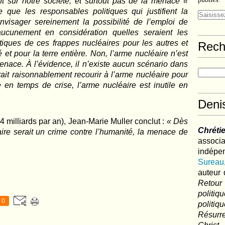
 sur notre société, et surtout pas de la menace «
ble que les responsables politiques qui justifient la
envisager sereinement la possibilité de l’emploi de
aucunement en considération quelles seraient les
ques de ces frappes nucléaires pour les autres et
Rech
t pour la terre entière. Non, l’arme nucléaire n’est
enace. À l’évidence, il n’existe aucun scénario dans
rrait raisonnablement recourir à l’arme nucléaire pour
le en temps de crise, l’arme nucléaire est inutile en
Deni
(4 milliards par an), Jean-Marie Muller conclut :
« Dès
Chréti
aire serait un crime contre l’humanité, la menace de
associa
indé
Sureau
auteur 
Retour
politi
0
polit
Résurre