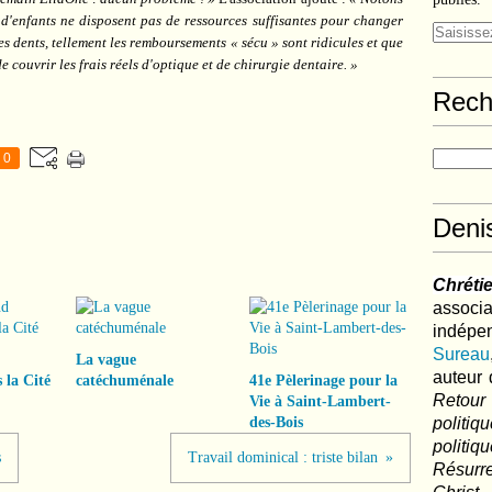
 d'enfants ne disposent pas de ressources suffisantes pour changer
les dents, tellement les remboursements « sécu » sont ridicules et que
e couvrir les frais réels d'optique et de chirurgie dentaire. »
Rech
0
Deni
Chréti
associa
indé
Sureau
La vague
auteur 
 la Cité
catéchuménale
41e Pèlerinage pour la
Retour
Vie à Saint-Lambert-
des-Bois
politi
polit
s
Travail dominical : triste bilan
Résurre