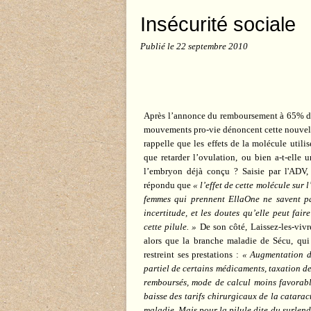
Insécurité sociale
Publié le
22 septembre 2010
Après l’annonce du remboursement à 65% de
mouvements pro-vie dénoncent cette nouvelle 
rappelle que les effets de la molécule utilis
que retarder l’ovulation, ou bien a-t-elle u
l’embryon déjà conçu ? Saisie par l'ADV, l
répondu que
« l’effet de cette molécule sur 
femmes qui prennent EllaOne ne savent pa
incertitude, et les doutes qu’elle peut fai
cette pilule. »
De son côté, Laissez-les-vivr
alors que la branche maladie de Sécu, qui 
restreint ses prestations :
« Augmentation du
partiel de certains médicaments, taxation de
remboursés, mode de calcul moins favorable
baisse des tarifs chirurgicaux de la catarac
maladie. Mais pour la pilule dite du surle