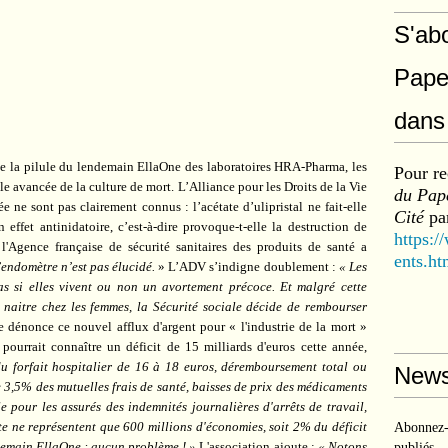
S'ab
Pape
dans 
 la pilule du lendemain EllaOne des laboratoires HRA-Pharma, les
Pour re
avancée de la culture de mort. L’Alliance pour les Droits de la Vie
du Pape
ée ne sont pas clairement connus : l’acétate d’ulipristal ne fait-elle
Cité
par
n effet antinidatoire, c’est-à-dire provoque-t-elle la destruction de
https:/
'Agence française de sécurité sanitaires des produits de santé a
ents.ht
l’endomètre n’est pas élucidé.
» L’ADV s’indigne doublement :
« Les
s si elles vivent ou non un avortement précoce. Et malgré cette
re naitre chez les femmes, la Sécurité sociale décide de rembourser
e dénonce ce nouvel afflux d'argent pour « l'industrie de la mort »
pourrait connaître un déficit de 15 milliards d'euros cette année,
 forfait hospitalier de 16 à 18 euros, déremboursement total ou
News
 3,5% des mutuelles frais de santé, baisses de prix des médicaments
 pour les assurés des indemnités journalières d'arrêts de travail,
te ne représentent que 600 millions d'économies, soit 2% du déficit
Abonnez-v
ndemain EllaOne : aucun problème ! »
L'association ajoute :
« Notons
publiés.