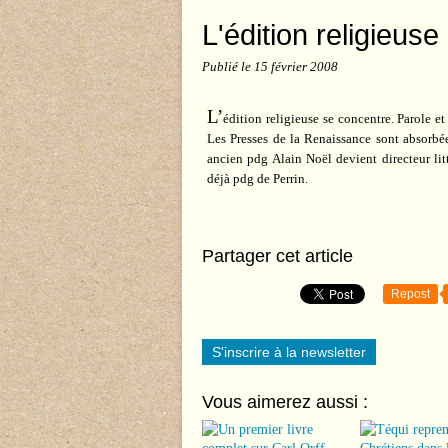
L'édition religieus
Publié le
15 février 2008
L’
édition religieuse se concentre. Parole e
Les Presses de la Renaissance sont absorbées
ancien pdg Alain Noël devient directeur lit
déjà pdg de Perrin.
Partager cet article
Repost
S'inscrire à la newsletter
Vous aimerez aussi :