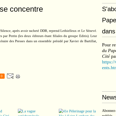
e se concentre
S'ab
Pape
dans 
t Silence, après avoir racheté DDB, reprend Lethielleux et Le Sénevé.
 par Perrin (les deux éditeurs étant filiales du groupe Editis). Leur
téraire des Presses dans un ensemble présidé par Xavier de Bartillat,
Pour re
du Pape
Cité
par
https:/
ents.ht
0
News
Abonnez-v
publiés.