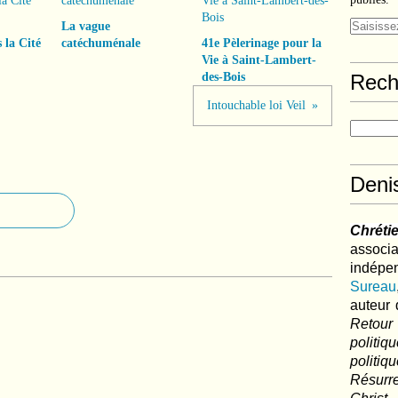
La vague
 la Cité
catéchuménale
41e Pèlerinage pour la
Vie à Saint-Lambert-
des-Bois
Rech
Intouchable loi Veil
Deni
Chréti
associa
indé
Sureau
auteur 
Retour
politi
polit
Résurre