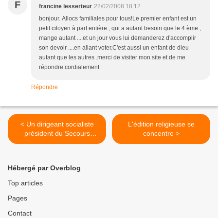
F
francine lesserteur
22/02/2008 18:12
bonjour. Allocs familiales pour tous!Le premier enfant est un
petit citoyen à part entière , qui a autant besoin que le 4 ème ,
mange autant ....et un jour vous lui demanderez d'accomplir
son devoir ....en allant voter.C'est aussi un enfant de dieu
autant que les autres .merci de visiter mon site et de me
répondre cordialement
Répondre
< Un dirigeant socialiste
L'édition religieuse se
président du Secours
concentre >
catholique
Hébergé par Overblog
Top articles
Pages
Contact