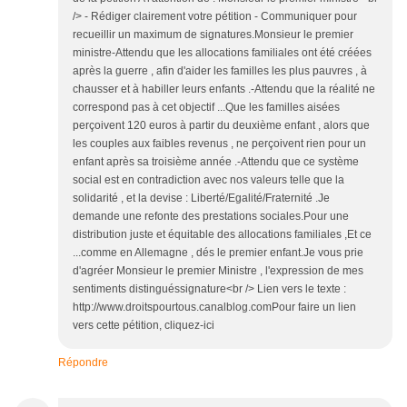
/> - Rédiger clairement votre pétition - Communiquer pour
recueillir un maximum de signatures.Monsieur le premier
ministre-Attendu que les allocations familiales ont été créées
après la guerre , afin d'aider les familles les plus pauvres , à
chausser et à habiller leurs enfants .-Attendu que la réalité ne
correspond pas à cet objectif ...Que les familles aisées
perçoivent 120 euros à partir du deuxième enfant , alors que
les couples aux faibles revenus , ne perçoivent rien pour un
enfant après sa troisième année .-Attendu que ce système
social est en contradiction avec nos valeurs telle que la
solidarité , et la devise : Liberté/Egalité/Fraternité .Je
demande une refonte des prestations sociales.Pour une
distribution juste et équitable des allocations familiales ,Et ce
...comme en Allemagne , dés le premier enfant.Je vous prie
d'agréer Monsieur le premier Ministre , l'expression de mes
sentiments distinguéssignature<br /> Lien vers le texte :
http://www.droitspourtous.canalblog.comPour faire un lien
vers cette pétition, cliquez-ici
Répondre