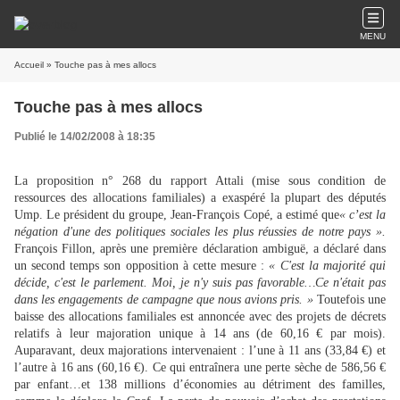
MENU
Accueil
» Touche pas à mes allocs
Touche pas à mes allocs
Publié le 14/02/2008 à 18:35
La proposition n° 268 du rapport Attali (mise sous condition de
ressources des allocations
familiales) a exaspéré la plupart des députés
Ump. Le président du groupe, Jean-François Copé, a estimé que
« c’est la
négation d'une des politiques sociales les plus réussies de notre pays ».
François Fillon, après une première déclaration ambiguë, a déclaré dans
un second temps son opposition à cette mesure :
« C'est la majorité qui
décide, c'est le parlement. Moi, je n'y suis pas favorable…Ce n'était pas
dans les engagements de campagne que nous avions pris. »
Toutefois une
baisse des allocations familiales est annoncée avec des projets de décrets
relatifs à leur majoration unique à 14 ans (de 60,16 € par mois).
Auparavant, deux majorations intervenaient : l’une à 11 ans (33,84 €) et
l’autre à 16 ans (60,16 €). Ce qui entraînera une perte sèche de 586,56 €
par enfant…et 138 millions d’économies au détriment des familles,