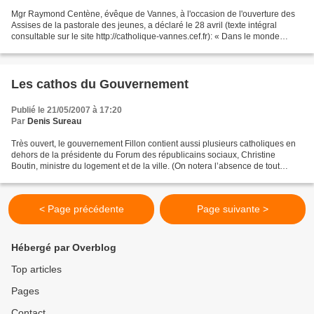
Mgr Raymond Centène, évêque de Vannes, à l'occasion de l'ouverture des
Assises de la pastorale des jeunes, a déclaré le 28 avril (texte intégral
consultable sur le site http://catholique-vannes.cef.fr): « Dans le monde
actuel, un témoignage de foi qui...
Les cathos du Gouvernement
Publié le 21/05/2007 à 17:20
Par
Denis Sureau
Très ouvert, le gouvernement Fillon contient aussi plusieurs catholiques en
dehors de la présidente du Forum des républicains sociaux, Christine
Boutin, ministre du logement et de la ville. (On notera l’absence de tout
ministère de la famille.) Xavier...
< Page précédente
Page suivante >
Hébergé par Overblog
Top articles
Pages
Contact