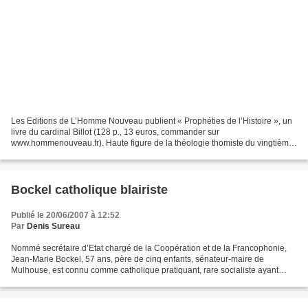
Les Editions de L’Homme Nouveau publient « Prophéties de l’Histoire », un
livre du cardinal Billot (128 p., 13 euros, commander sur
www.hommenouveau.fr). Haute figure de la théologie thomiste du vingtième
siècle naissant, Louis Billot (1846-1931) est...
Bockel catholique blairiste
Publié le 20/06/2007 à 12:52
Par
Denis Sureau
Nommé secrétaire d’Etat chargé de la Coopération et de la Francophonie,
Jean-Marie Bockel, 57 ans, père de cinq enfants, sénateur-maire de
Mulhouse, est connu comme catholique pratiquant, rare socialiste ayant
fréquenté le Groupe de spiritualité des assemblées...