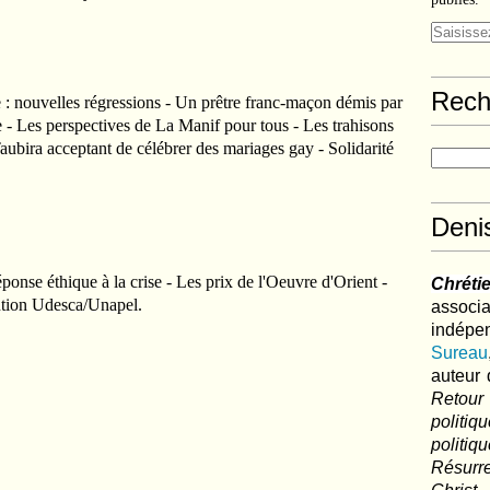
Rech
 nouvelles régressions - Un prêtre franc-maçon démis par
e - Les perspectives de La Manif pour tous - Les trahisons
Taubira acceptant de célébrer des mariages gay - Solidarité
Deni
onse éthique à la crise - Les prix de l'Oeuvre d'Orient -
Chréti
ntion Udesca/Unapel.
associa
indé
Sureau
auteur 
Retour
politi
polit
Résurre