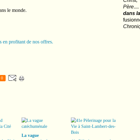
Christ,
Père
..
ans le monde.
dans la
fusio
Chroni
en profitant de nos offres.
0
La vague