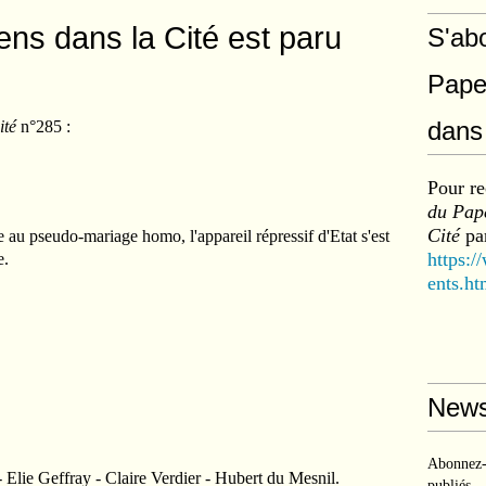
ens dans la Cité est paru
S'ab
Pape
dans 
ité
n°285 :
Pour re
du Pape
Cité
par
au pseudo-mariage homo, l'appareil répressif d'Etat s'est
https:/
e.
ents.ht
News
Abonnez-v
ie Geffray - Claire Verdier - Hubert du Mesnil.
publiés.