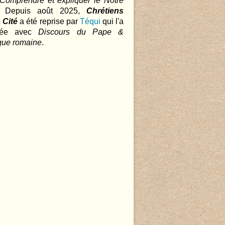
 Comprendre et expliquer le Notre
.. Depuis août 2025,
Chrétiens
 Cité
a été reprise par
Téqui
qui l'a
nnée avec
Discours du Pape &
que romaine
.