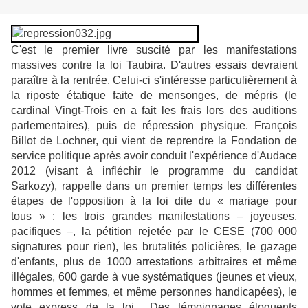
C'est le premier livre suscité par les manifestations
massives contre la loi Taubira. D'autres essais devraient
paraître à la rentrée. Celui-ci s'intéresse particulièrement à
la riposte étatique faite de mensonges, de mépris (le
cardinal Vingt-Trois en a fait les frais lors des auditions
parlementaires), puis de répression physique. François
Billot de Lochner, qui vient de reprendre la Fondation de
service politique après avoir conduit l'expérience d'Audace
2012 (visant à infléchir le programme du candidat
Sarkozy), rappelle dans un premier temps les différentes
étapes de l'opposition à la loi dite du « mariage pour
tous » : les trois grandes manifestations – joyeuses,
pacifiques –, la pétition rejetée par le CESE
(700 000
signatures pour rien),
les brutalités policières, le gazage
d'enfants, plus de 1000 arrestations arbitraires et même
illégales,
600 garde à vue systématiques
(jeunes et vieux,
hommes et femmes, et même personnes handicapées),
le
vote express de la loi... Des témoignages éloquents