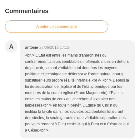
Commentaires
Ajouter un commentaire
A
antoine
27/06/2013 17:12
<br /> L'Etat est entre les mains d'anarchistes qui
contrairement à leurs semblables inoffensifs situés en dehors
du pouvoir, se sont véritablement données les moyens
politique et technique de défier<br /> l'ordre naturel pour y
substituer leurs propre réalité infernale.<br /> <br /> Depuis la
loi de séparation de l'Eglise et de l'Etat promulgué par les
membres de la contre église (Franc Maçonnerie), l'Etat est
entre les mains de ceux qui cherchent à exploiter nos
faiblesses<br /> en toute "liberté". L'Eglise du Christ qui
institua la laïcité dans nos sociétés occidentales fut durant
des siècles, la seule garante d'une véritable séparation des
pouvoirs rendant à Dieu ce<br /> qui à Dieu et à César ce qui
à César.<br />