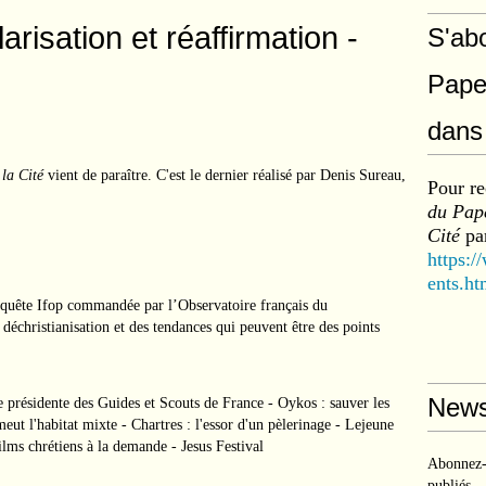
arisation et réaffirmation -
S'ab
Pape
dans 
 la Cité
vient de paraître. C'est le dernier réalisé par Denis Sureau,
Pour re
du Pape
Cité
par
https:/
ents.ht
uête Ifop commandée par l’Observatoire français du
a déchristianisation et des tendances qui peuvent être des points
News
e présidente des Guides et Scouts de France - Oykos : sauver les
ut l'habitat mixte - Chartres : l'essor d'un pèlerinage - Lejeune
ms chrétiens à la demande - Jesus Festival
Abonnez-v
publiés.