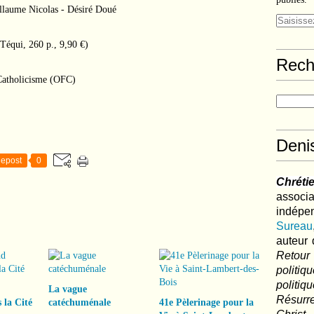
laume Nicolas - Désiré Doué
Téqui, 260 p., 9,90 €)
Rech
Catholicisme (OFC)
Deni
epost
0
Chréti
associa
indé
Sureau
auteur 
Retour
politi
polit
La vague
Résurre
 la Cité
catéchuménale
41e Pèlerinage pour la