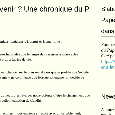
dvenir ? Une chronique du P
S'ab
Pape
dans 
ésident-fondateur d'Habitat & Humanisme :
Pour re
du Pape
 nos habitudes que le temps des vacances a mises entre
Cité
par
e plus créatrice de vie.
https:/
ents.ht
e ‘chaude’ sur le plan social sans que se profile une Société
nvenir – ne commence que lorsque soi-même, on décide de
News
e du neuf, c’est évaluer notre volonté d’être le changement que
a belle méditation de Gandhi.
Abonnez-v
 écoliers, nous entrions à l’école avec un cartable neuf,
publiés.