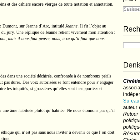
oins et des cahiers encore vierges de toute notation et annotation,
no Dumont, sur Jeanne d’Arc, intitulé
Jeanne
. Il fit l’objet au
Rech
 du jury. Une réplique de Jeanne retient vivement mon attention :
t, mais il nous faut penser, nous, à ce qu’il faut que nous
Deni
udes dans une société déchirée, confrontée à de nombreux périls
Chréti
ut pas durer. Des voix autorisées se font entendre pour s’engager
associa
re les iniquités, si grossières qu’elles sont insupportées et
indé
Sureau
auteur 
ir une âme habituée plutôt qu’habitée. Ne nous étonnons pas qu’il
Retour
politi
polit
hique qui n’est pas sans nous inviter à devenir ce que l’on doit
Résurre
otique.