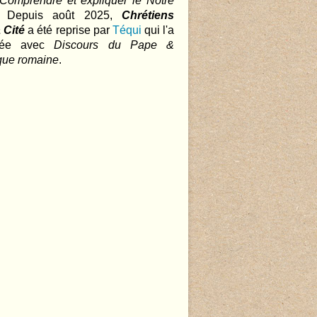
 Comprendre et expliquer le Notre
.. Depuis août 2025,
Chrétiens
 Cité
a été reprise par
Téqui
qui l'a
nnée avec
Discours du Pape &
que romaine
.