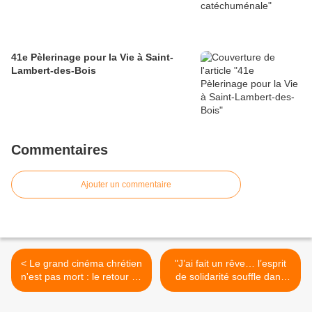
41e Pèlerinage pour la Vie à Saint-
Lambert-des-Bois
Commentaires
Ajouter un commentaire
< Le grand cinéma chrétien
"J’ai fait un rêve… l’esprit
n'est pas mort : le retour de
de solidarité souffle dans
Malick
les salles de marchés" (B.
Devert) >