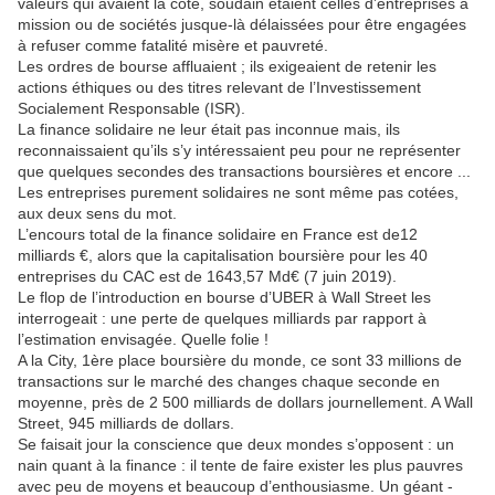
valeurs qui avaient la cote, soudain étaient celles d’entreprises à
mission ou de sociétés jusque-là délaissées pour être engagées
à refuser comme fatalité misère et pauvreté.
Les ordres de bourse affluaient ; ils exigeaient de retenir les
actions éthiques ou des titres relevant de l’Investissement
Socialement Responsable (ISR).
La finance solidaire ne leur était pas inconnue mais, ils
reconnaissaient qu’ils s’y intéressaient peu pour ne représenter
que quelques secondes des transactions boursières et encore ...
Les entreprises purement solidaires ne sont même pas cotées,
aux deux sens du mot.
L’encours total de la finance solidaire en France est de12
milliards €, alors que la capitalisation boursière pour les 40
entreprises du CAC est de 1643,57 Md€ (7 juin 2019).
Le flop de l’introduction en bourse d’UBER à Wall Street les
interrogeait : une perte de quelques milliards par rapport à
l’estimation envisagée. Quelle folie !
A la City, 1ère place boursière du monde, ce sont 33 millions de
transactions sur le marché des changes chaque seconde en
moyenne, près de 2 500 milliards de dollars journellement. A Wall
Street, 945 milliards de dollars.
Se faisait jour la conscience que deux mondes s’opposent : un
nain quant à la finance : il tente de faire exister les plus pauvres
avec peu de moyens et beaucoup d’enthousiasme. Un géant -