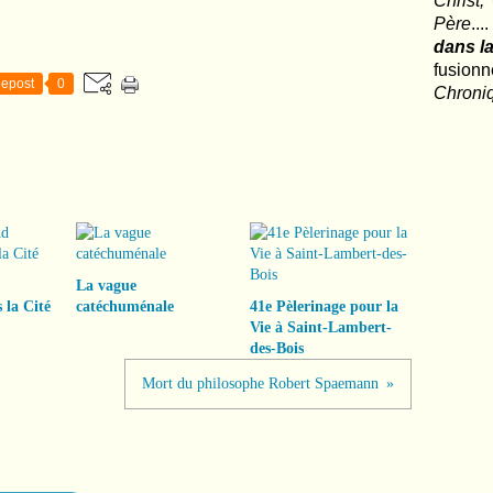
Christ,
Père
..
dans la
fusio
epost
0
Chroni
La vague
 la Cité
catéchuménale
41e Pèlerinage pour la
Vie à Saint-Lambert-
des-Bois
Mort du philosophe Robert Spaemann