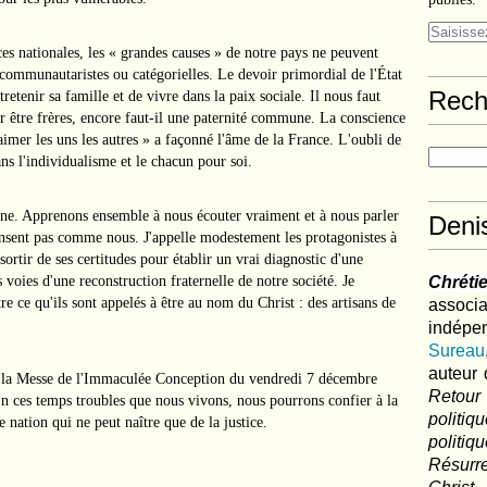
ces nationales, les « grandes causes » de notre pays ne peuvent
 communautaristes ou catégorielles. Le devoir primordial de l'État
Rech
retenir sa famille et de vivre dans la paix sociale. Il nous faut
ur être frères, encore faut-il une paternité commune. La conscience
imer les uns les autres » a façonné l'âme de la France. L'oubli de
ns l'individualisme et le chacun pour soi.
ine. Apprenons ensemble à nous écouter vraiment et à nous parler
Deni
ensent pas comme nous. J'appelle modestement les protagonistes à
ortir de ses certitudes pour établir un vrai diagnostic d'une
 voies d'une reconstruction fraternelle de notre société. Je
Chréti
re ce qu'ils sont appelés à être au nom du Christ : des artisans de
associa
indé
Sureau
auteur 
 de la Messe de l'Immaculée Conception du vendredi 7 décembre
Retour
 ces temps troubles que nous vivons, nous pourrons confier à la
politi
 nation qui ne peut naître que de la justice.
polit
Résurre