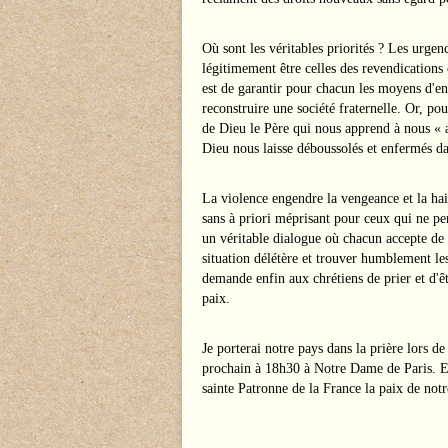
Où sont les véritables priorités ? Les urgen
légitimement être celles des revendications
est de garantir pour chacun les moyens d'ent
reconstruire une société fraternelle. Or, po
de Dieu le Père qui nous apprend à nous « a
Dieu nous laisse déboussolés et enfermés da
La violence engendre la vengeance et la ha
sans à priori méprisant pour ceux qui ne p
un véritable dialogue où chacun accepte de s
situation délétère et trouver humblement les
demande enfin aux chrétiens de prier et d'êt
paix.
Je porterai notre pays dans la prière lors
prochain à 18h30 à Notre Dame de Paris. En
sainte Patronne de la France la paix de notre