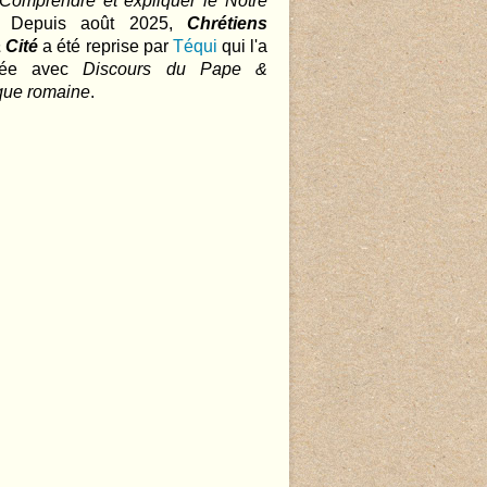
 Comprendre et expliquer le Notre
.. Depuis août 2025,
Chrétiens
 Cité
a été reprise par
Téqui
qui l'a
nnée avec
Discours du Pape &
que romaine
.