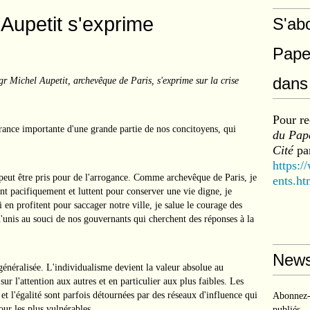
 Aupetit s'exprime
S'ab
Pape
dans 
Mgr Michel Aupetit, archevêque de Paris, s'exprime sur la crise
Pour re
ance importante d'une grande partie de nos concitoyens, qui
du Pape
Cité
par
https:/
 peut être pris pour de l'arrogance. Comme archevêque de Paris, je
ents.ht
t pacifiquement et luttent pour conserver une vie digne, je
en profitent pour saccager notre ville, je salue le courage des
m'unis au souci de nos gouvernants qui cherchent des réponses à la
News
énéralisée. L'individualisme devient la valeur absolue au
r l'attention aux autres et en particulier aux plus faibles. Les
 et l'égalité sont parfois détournées par des réseaux d'influence qui
Abonnez-v
ur les plus vulnérables.
publiés.