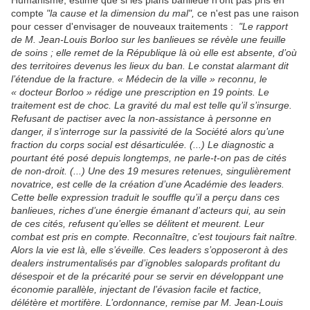
Humanisme, estime que si les plans banlieue n'ont pas pris en
compte
"la cause et la dimension du mal",
ce n'est pas une raison
pour cesser d'envisager de nouveaux traitements :
"Le rapport
de M. Jean-Louis Borloo sur les banlieues se révèle une feuille
de soins ; elle remet de la République là où elle est absente, d’où
des territoires devenus les lieux du ban. Le constat alarmant dit
l’étendue de la fracture. « Médecin de la ville » reconnu, le
« docteur Borloo » rédige une prescription en 19 points. Le
traitement est de choc. La gravité du mal est telle qu’il s’insurge.
Refusant de pactiser avec la non-assistance à personne en
danger, il s’interroge sur la passivité de la Société alors qu’une
fraction du corps social est désarticulée. (...) Le diagnostic a
pourtant été posé depuis longtemps, ne parle-t-on pas de cités
de non-droit. (...) Une des 19 mesures retenues, singulièrement
novatrice, est celle de la création d’une Académie des leaders.
Cette belle expression traduit le souffle qu’il a perçu dans ces
banlieues, riches d’une énergie émanant d’acteurs qui, au sein
de ces cités, refusent qu’elles se délitent et meurent. Leur
combat est pris en compte. Reconnaître, c’est toujours fait naître.
Alors la vie est là, elle s’éveille. Ces leaders s’opposeront à des
dealers instrumentalisés par d’ignobles salopards profitant du
désespoir et de la précarité pour se servir en développant une
économie parallèle, injectant de l’évasion facile et factice,
délétère et mortifère. L’ordonnance, remise par M. Jean-Louis