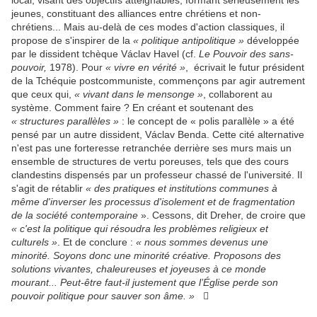
local, visant des objectifs atteignables, formant sérieusement les
jeunes, constituant des alliances entre chrétiens et non-
chrétiens... Mais au-delà de ces modes d'action classiques, il
propose de s'inspirer de la
« politique antipolitique »
développée
par le dissident tchèque Václav Havel (cf.
Le Pouvoir des sans-
pouvoir,
1978). Pour
« vivre en vérité »
, écrivait le futur président
de la Tchéquie postcommuniste, commençons par agir autrement
que ceux qui,
« vivant dans le mensonge »
, collaborent au
système. Comment faire ? En créant et soutenant des
« structures parallèles »
: le concept de « polis parallèle » a été
pensé par un autre dissident, Václav Benda. Cette cité alternative
n'est pas une forteresse retranchée derrière ses murs mais un
ensemble de structures de vertu poreuses, tels que des cours
clandestins dispensés par un professeur chassé de l'université. Il
s'agit de rétablir
« des pratiques et institutions communes à
même d'inverser les processus d'isolement et de fragmentation
de la société contemporaine
». Cessons, dit Dreher, de croire que
« c'est la politique qui résoudra les problèmes religieux et
culturels »
. Et de conclure :
« nous sommes devenus une
minorité. Soyons donc une minorité créative. Proposons des
solutions vivantes, chaleureuses et joyeuses à ce monde
mourant... Peut-être faut-il justement que l’Église perde son
pouvoir politique pour sauver son âme. »
