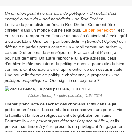
Un chrétien peut-il ne pas faire de politique ? Un débat s'est
engagé autour du « pari bénédictin » de Rod Dreher.
Le livre du journaliste américain Rod Dreher Comment être
chrétien dans un monde qui ne l'est plus.
Le pari bénédictin
est
en train de remporter en France un succès équivalant à celui qu'il
a eu aux États-Unis. Le « pari bénédictin »
(Benedict Option)
qu'il
défend est parfois perçu comme un « repli communautariste »,
ce que Dreher, lors de son séjour en France début février, a
pourtant démenti. Un autre reproche lui a été adressé, celui
d'oublier le rôle médiateur du politique dans la poursuite du bien
commun. Or il consacre un chapitre entier de son essai, intitulé
Une nouvelle forme de politique chrétienne, à proposer
« une
politique antipolitique »
. Que signifie cet oxymore ?
Václav Benda, La polis parallèle, DDB 2014
Dreher prend acte de l'échec des chrétiens actifs dans le jeu
politique américain. Les combats des conservateurs pour la vie,
la famille et la liberté religieuse ont été globalement vains.
Pourtant ils
« ne peuvent pas déserter l'espace public »
, et ils
peuvent continuer à y être présents en privilégiant l'engagement