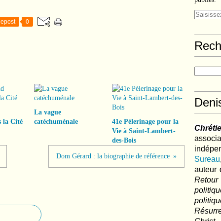
epost
0
Rech
Deni
La vague
 la Cité
catéchuménale
41e Pèlerinage pour la
Chréti
Vie à Saint-Lambert-
associa
des-Bois
indé
Dom Gérard : la biographie de référence
Sureau
auteur 
Retour
politi
polit
Résurre