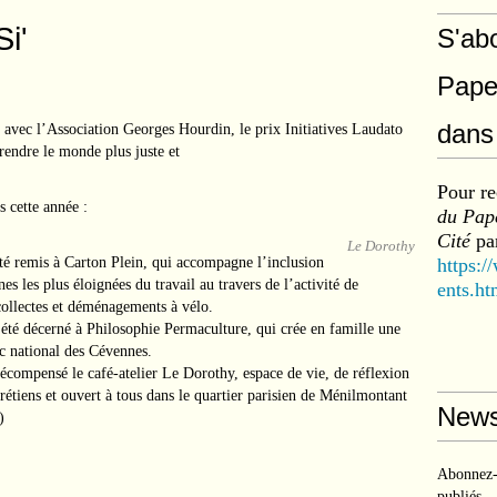
Si'
S'ab
Pape
dans 
t avec l’Association Georges Hourdin, le prix Initiatives Laudato
rendre le monde plus juste et
Pour re
s cette année :
du Pape
Cité
par
Le Dorothy
été remis à Carton Plein, qui accompagne l’inclusion
https:/
es les plus éloignées du travail au travers de l’activité de
ents.ht
 collectes et déménagements à vélo.
 été décerné à Philosophie Permaculture, qui crée en famille une
c national des Cévennes.
écompensé le café-atelier Le Dorothy, espace de vie, de réflexion
rétiens et ouvert à tous dans le quartier parisien de Ménilmontant
News
)
Abonnez-v
publiés.