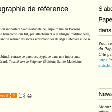
ographie de référence
S'ab
Pape
dans 
 du monastère Sainte-Madeleine, aujourd'hui au Barroux
e bénédictin qui fut, par attachement à la liturgie traditionnelle,
vant de refuser les sacres schismatiques de Mgr Lefebvre et de se
Pour re
du Pape
Cité
par
abituel, retrace ce parcours atypique dans une importante
https:/
érard.
Tourné vers le Seigneur
(Éditions Sainte-Madeleine,
ents.ht
News
epost
0
Abonnez-v
publiés.