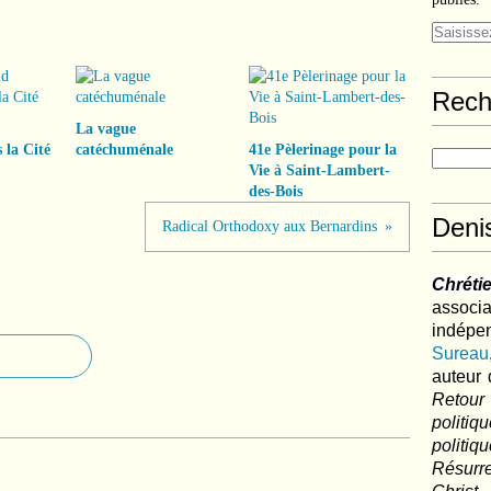
Rech
La vague
 la Cité
catéchuménale
41e Pèlerinage pour la
Vie à Saint-Lambert-
des-Bois
Deni
Radical Orthodoxy aux Bernardins
Chréti
associa
indé
Sureau
auteur 
Retour
politi
polit
Résurre