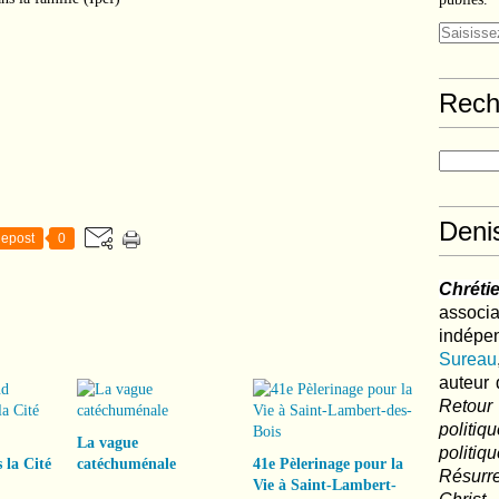
Rech
Deni
epost
0
Chréti
associa
indé
Sureau
auteur 
Retour
politi
La vague
polit
 la Cité
catéchuménale
41e Pèlerinage pour la
Résurre
Vie à Saint-Lambert-