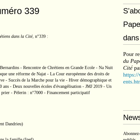
uméro 339
S'ab
Pape
dans 
étiens dans la Cité
, n°339 :
Pour re
du Pape
Cité
par
Bernardins - Rencontre de Chrétiens en Grande Ecole - Na Nuit
loque une réforme de Najat - La Cour européenne des droits de
https:/
e - Succès de la Marche pour la vie - Hiver démographique et
ents.ht
60 ans - Deux nouvelles écoles d'évangélisation - JMJ 2019 - Un
 prier - Pèlerin : n°7000 - Financement participatif
News
nt Dandrieu)
Abonnez-v
s la famille (Ipef)
publiés.