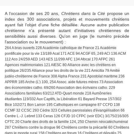
A l'occasion de ses 20 ans,
Chrétiens dans la Cité
propose un
index des 300 associations, projets et mouvements chrétiens
ayant fait l'objet d'une fiche détaillée. Aucune autre publication
chrétienne n'a présenté autant d'initiatives chrétiennes de
sensibilités aussi diverses. Qu'on en juge (le numéro précède
l'association ou le mouvement) :
264 A bras ouverts 228 Académie catholique de France 21 Académie
pontificale pour la vie 13/189 Acat 171 ACE 94 ACGF 65, 249 ACI 136 ACM
112 Aco 24/259 AED 143 AES 11/299 AFC 134 Afocal 170 AFPC 261
Agences matrimoniales 121 AIESC 80 Alliance avec les chrétiens en
politique 26/235 Alliance pour les droits de la vie 221 Amicitia 79 Amitié
judéo-chrétienne de France 308 Alpha France 231 Apostolat maritime 236
APPRR 185 Arche (L’) 100, 254 Assoc. aide futures mères 73 Association
des économistes catho. 69/260 Association des écrivains catho. 229
Associations familiales 63/212 ATD-Quart monde 218 Aumôneries
étudiantes 119/332 Aux Captifs, la Libération 61 Bayard Presse 157/302
Bice 102/271 Bon Larron 195 Catholiques en campagne 87 CCFD 138
CCMF 32 CCSC 293 Cèdre 323 Cellules paroissiales d'évangélisation 66
Centre L.-J. Lebret 133 Ceras 126 CFJD 10 CFPC (voir EDC) 3/175/216/305
CFTC 20 Charte des droits de la famille 124, 250 Chemin néocatéchuménal
287 Chrétiens contre la drogue 96 Chrétiens contre la précarité 60 Chrétiens
dans le monde rural 158 Chrétiens en forum 16 Chrétiens et députés 75