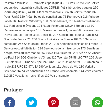
Pastorale familiale 91 Pauvreté et politique 33/197 Pax Christi 292 Petites
soeurs des maternités catholiques 155/328 Petits frères des pauvres 270
Pierre angulaire (La) 103 Placements moraux 38/276 Points-Coeur 137
Pour l’Unité 120 Préambules de constitutions 78 Promouvoir 116 Puits de
Jacob 160 Radical Orthodoxy 168 Radio Maria 9, 310 Radios chrétiennes
117 Radios et télévisions 104 Raoul Follereau 135/243 Réjouis-toi 70
Renaissance catholique 161 Réseau Jeunesse Ignatien 56 Réseaux des
Parvis 286 Le Rocher Oasis des cités 297 Sanctuaires pour la France 53
Scouts de France 76, 250 Scouts Unitaires de France 102/245 Secours
catholique 247 Secours de France 23, 200 Semaines sociales de France 93
Service Accueil/Médiation 294 Serviteurs de la miséricorde 173 Serviteurs
des pauvres du tiers monde 252 Sève 163 Sicler 59 / 206 Sté de St-Vincent-
de-Paul 314 SOS Chrétiens d'Orient 315 Teenstar 57-58,190 TFP 256 Ugsel
36/199/298/319 Unapel / Apel 242 Unfl 15/282 Uniapac 29, 198 Union pour
la vie 233 URCEC 97 VEA 290 Veilleurs 111 Verbe de Vie 180 Veritatis
Splendor 267 Villes sanctuaires en France 289 Visemploi 144 Vivre et aimer
110/280 Vocations : les chiffres 130 Voir ensemble
Partager