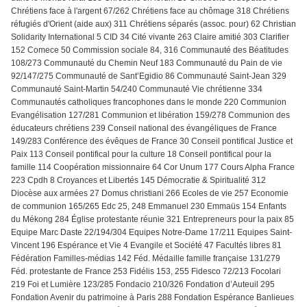
Chrétiens face à l'argent 67/262 Chrétiens face au chômage 318 Chrétiens
réfugiés d'Orient (aide aux) 311 Chrétiens séparés (assoc. pour) 62 Christian
Solidarity International 5 CID 34 Cité vivante 263 Claire amitié 303 Clarifier
152 Comece 50 Commission sociale 84, 316 Communauté des Béatitudes
108/273 Communauté du Chemin Neuf 183 Communauté du Pain de vie
92/147/275 Communauté de Sant’Egidio 86 Communauté Saint-Jean 329
Communauté Saint-Martin 54/240 Communauté Vie chrétienne 334
Communautés catholiques francophones dans le monde 220 Communion
Evangélisation 127/281 Communion et libération 159/278 Communion des
éducateurs chrétiens 239 Conseil national des évangéliques de France
149/283 Conférence des évêques de France 30 Conseil pontifical Justice et
Paix 113 Conseil pontifical pour la culture 18 Conseil pontifical pour la
famille 114 Coopération missionnaire 64 Cor Unum 177 Cours Alpha France
223 Cpdh 8 Croyances et Libertés 145 Démocratie & Spiritualité 312
Diocèse aux armées 27 Domus christiani 266 Ecoles de vie 257 Economie
de communion 165/265 Edc 25, 248 Emmanuel 230 Emmaüs 154 Enfants
du Mékong 284 Église protestante réunie 321 Entrepreneurs pour la paix 85
Equipe Marc Daste 22/194/304 Equipes Notre-Dame 17/211 Equipes Saint-
Vincent 196 Espérance et Vie 4 Evangile et Société 47 Facultés libres 81
Fédération Familles-médias 142 Féd. Médaille famille française 131/279
Féd. protestante de France 253 Fidélis 153, 255 Fidesco 72/213 Focolari
219 Foi et Lumière 123/285 Fondacio 210/326 Fondation d’Auteuil 295
Fondation Avenir du patrimoine à Paris 288 Fondation Espérance Banlieues