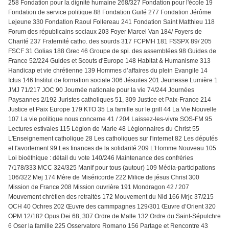
258 Fondation pour la dignité humaine 268/327 Fondation pour l'école 19
Fondation de service politique 88 Fondation Guilé 277 Fondation Jérôme
Lejeune 330 Fondation Raoul Follereau 241 Fondation Saint Matthieu 118
Forum des républicains sociaux 203 Foyer Marcel Van 184/ Foyers de
Charité 237 Fraternité catho. des sourds 317 FCPMH 181 FSSPX 89/ 205
FSCF 31 Golias 188 Grec 46 Groupe de spi. des assemblées 98 Guides de
France 52/224 Guides et Scouts d'Europe 148 Habitat & Humanisme 313
Handicap et vie chrétienne 139 Hommes d’affaires du plein Evangile 14
Ictus 146 Institut de formation sociale 306 Jésuites 201 Jeunesse Lumière 1
JMJ 71/217 JOC 90 Journée nationale pour la vie 74/244 Journées
Paysannes 2/192 Juristes catholiques 51, 309 Justice et Paix-France 214
Justice et Paix Europe 179 KTO 35 La famille sur le grill 44 La Vie Nouvelle
107 La vie politique nous concerne 41 / 204 Laissez-les-vivre SOS-FM 95
Lectures estivales 115 Légion de Marie 48 Légionnaires du Christ 55
L'Enseignement catholique 28 Les catholiques sur l'internet 82 Les députés
et l'avortement 99 Les finances de la solidarité 209 L’Homme Nouveau 105
Loi bioéthique : détail du vote 140/246 Maintenance des confréries
7/178/333 MCC 324/325 Manif pour tous (autour) 109 Média-participations
106/322 Mej 174 Mère de Miséricorde 222 Milice de jésus Christ 300
Mission de France 208 Mission ouvrière 191 Mondragon 42 / 207
Mouvement chrétien des retraités 172 Mouvement du Nid 166 Mrjc 37/215
OCH 40 Ochres 202 Œuvre des cammpagnes 129/301 Œuvre d’Orient 320
OPM 12/182 Opus Dei 68, 307 Ordre de Malte 132 Ordre du Saint-Sépulchre
6 Oser la famille 225 Osservatore Romano 156 Partage et Rencontre 43