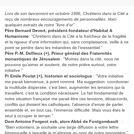
Lors de son lancement en octobre 1996, Chrétiens dans la Cité a
reçu de nombreux encouragements de personnalités. Voici
quelques extraits de notre "livre d'or" :
Père Bernard Devert, président-fondateur d'Habitat &
Humanisme
: "
Chrétiens dans la Cité
a la fraîcheur de la fragilité
et la rigueur d'une information qui, sans complaisance, veille à ne
point se perdre dans les méandres de l'inessentiel."
Père P.-M. Delfieux (+), Prieur général des Fraternités
monastiques de Jérusalem
: "Moines dans la cité, nous ne
pouvons qu'aimer et soutenir, de notre prière surtout, votre
initiative."
Pr Emile Poulat (+), historien et sociologue
: "Votre initiative
me parait bienvenue, à point nommé. Ma suggestion: coordonner
la multitude dispersée, c'est bien; augmenter les tensions qui la
travaillent, c'est la condition nécessaire. Le fait fondamental de
notre situation française me parait être ces tensions, désaccords,
conflits qui divisent les catholiques, l'absence d'envie de parler
ensemble et, en tout cas, l'immense difficulté. Mais vous êtes le
seul à occuper le terrain."
Dom Antoine Forgeot osb, alors Abbé de F
ontgombault
: :
"Bien volontiers, je souhaite une large diffusion à votre lettre
bimensuelle à laquelle je m'abonne au nom de notre monastère."