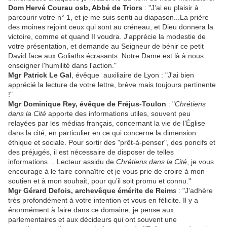
Dom Hervé Courau osb, Abbé de Triors
: "J'ai eu plaisir à
parcourir votre n° 1, et je me suis senti au diapason...La prière
des moines rejoint ceux qui sont au créneau, et Dieu donnera la
victoire, comme et quand II voudra. J'apprécie la modestie de
votre présentation, et demande au Seigneur de bénir ce petit
David face aux Goliaths écrasants. Notre Dame est là à nous
enseigner l'humilité dans l'action."
Mgr Patrick Le Gal
, évêque auxiliaire de Lyon : "J'ai bien
apprécié la lecture de votre lettre, brève mais toujours pertinente
!"
Mgr Dominique Rey, évêque de Fréjus-Toulon
: "
Chrétiens
dans la Cité
apporte des informations utiles, souvent peu
relayées par les médias français, concernant la vie de l’Église
dans la cité, en particulier en ce qui concerne la dimension
éthique et sociale. Pour sortir des "prêt-à-penser", des poncifs et
des préjugés, il est nécessaire de disposer de telles
informations… Lecteur assidu de
Chrétiens dans la Cité
, je vous
encourage à le faire connaître et je vous prie de croire à mon
soutien et à mon souhait, pour qu’il soit promu et connu."
Mgr Gérard Defois, archevêque émérite de Reim
s : "J'adhère
très profondément à votre intention et vous en félicite. Il y a
énormément à faire dans ce domaine, je pense aux
parlementaires et aux décideurs qui ont souvent une