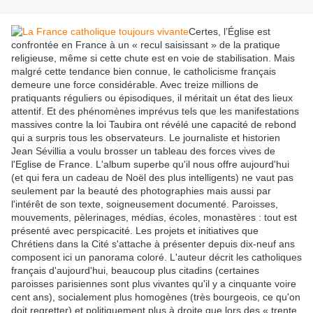
Certes, l’Église est
confrontée en France à un « recul saisissant » de la pratique
religieuse, même si cette chute est en voie de stabilisation. Mais
malgré cette tendance bien connue, le catholicisme français
demeure une force considérable. Avec treize millions de
pratiquants réguliers ou épisodiques, il méritait un état des lieux
attentif. Et des phénomènes imprévus tels que les manifestations
massives contre la loi Taubira ont révélé une capacité de rebond
qui a surpris tous les observateurs. Le journaliste et historien
Jean Sévillia a voulu brosser un tableau des forces vives de
l'Eglise de France. L'album superbe qu'il nous offre aujourd'hui
(et qui fera un cadeau de Noël des plus intelligents) ne vaut pas
seulement par la beauté des photographies mais aussi par
l'intérêt de son texte, soigneusement documenté. Paroisses,
mouvements, pèlerinages, médias, écoles, monastères : tout est
présenté avec perspicacité. Les projets et initiatives que
Chrétiens dans la Cité s'attache à présenter depuis dix-neuf ans
composent ici un panorama coloré. L'auteur décrit les catholiques
français d'aujourd'hui, beaucoup plus citadins (certaines
paroisses parisiennes sont plus vivantes qu'il y a cinquante voire
cent ans), socialement plus homogènes (très bourgeois, ce qu'on
doit regretter) et politiquement plus à droite que lors des « trente