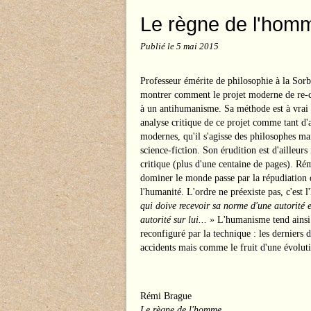
Le règne de l'homm
Publié le
5 mai 2015
Professeur émérite de philosophie à la Sor
montrer comment le projet moderne de re-cr
à un antihumanisme. Sa méthode est à vrai 
analyse critique de ce projet comme tant d'aut
modernes, qu'il s'agisse des philosophes ma
science-fiction. Son érudition est d'ailleu
critique (plus d'une centaine de pages). Ré
dominer le monde passe par la répudiation de
l'humanité. L'ordre ne préexiste pas, c'est 
qui doive recevoir sa norme d'une autorité e
autorité sur lui... »
L'humanisme tend ainsi 
reconfiguré par la technique : les dernier
accidents mais comme le fruit d'une évoluti
Rémi Brague
Le règne de l'homme