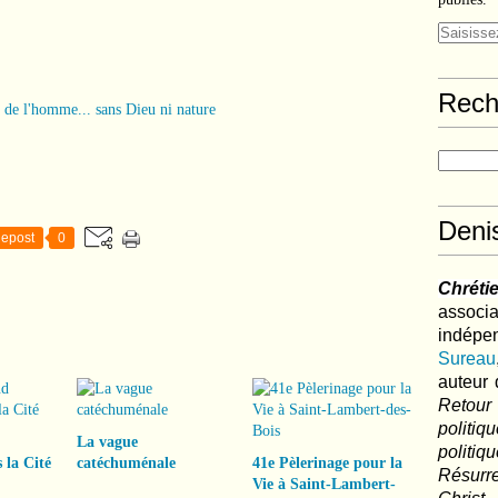
Rech
Deni
epost
0
Chréti
associa
indé
Sureau
auteur 
Retour
politi
La vague
polit
 la Cité
catéchuménale
41e Pèlerinage pour la
Résurre
Vie à Saint-Lambert-