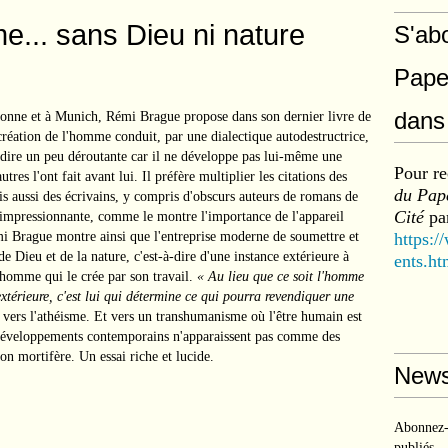
e... sans Dieu ni nature
S'ab
Pape
dans 
bonne et à Munich, Rémi Brague propose dans son dernier livre de
éation de l'homme conduit, par une dialectique autodestructrice,
dire un peu déroutante car il ne développe pas lui-même une
Pour re
res l'ont fait avant lui. Il préfère multiplier les citations des
du Pape
is aussi des écrivains, y compris d'obscurs auteurs de romans de
Cité
par
rs impressionnante, comme le montre l'importance de l'appareil
mi Brague montre ainsi que l'entreprise moderne de soumettre et
https:/
 Dieu et de la nature, c'est-à-dire d'une instance extérieure à
ents.ht
l'homme qui le crée par son travail.
« Au lieu que ce soit l'homme
xtérieure, c'est lui qui détermine ce qui pourra revendiquer une
vers l'athéisme. Et vers un transhumanisme où l'être humain est
s développements contemporains n'apparaissent pas comme des
on mortifère. Un essai riche et lucide.
News
Abonnez-v
publiés.