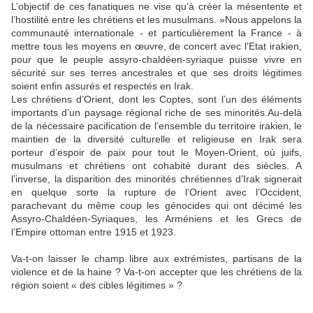
L’objectif de ces fanatiques ne vise qu’à créer la mésentente et
l’hostilité entre les chrétiens et les musulmans. »Nous appelons la
communauté internationale - et particulièrement la France - à
mettre tous les moyens en œuvre, de concert avec l’Etat irakien,
pour que le peuple assyro-chaldéen-syriaque puisse vivre en
sécurité sur ses terres ancestrales et que ses droits légitimes
soient enfin assurés et respectés en Irak.
Les chrétiens d’Orient, dont les Coptes, sont l’un des éléments
importants d’un paysage régional riche de ses minorités.Au-delà
de la nécessaire pacification de l’ensemble du territoire irakien, le
maintien de la diversité culturelle et religieuse en Irak sera
porteur d’espoir de paix pour tout le Moyen-Orient, où juifs,
musulmans et chrétiens ont cohabité durant des siècles. A
l’inverse, la disparition des minorités chrétiennes d’Irak signerait
en quelque sorte la rupture de l’Orient avec l’Occident,
parachevant du même coup les génocides qui ont décimé les
Assyro-Chaldéen-Syriaques, les Arméniens et les Grecs de
l’Empire ottoman entre 1915 et 1923.
Va-t-on laisser le champ libre aux extrémistes, partisans de la
violence et de la haine ? Va-t-on accepter que les chrétiens de la
région soient « des cibles légitimes » ?