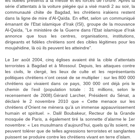
les fidèles présents à la messe et les forces de l’ordre. Après la
série d’attentats à la voiture piégée qui a visé mardi 2 au soir, la
communauté chiite de Bagdad, les chrétiens irakiens restent
dans la ligne de mire d'Al-Qaïda. En effet, selon un communiqué
émanant de l'Etat islamique d'Irak (ISI), groupe de la mouvance
Al-Qaïda, "Le ministère de la Guerre dans l'Etat islamique d'Irak
annonce que tous les centres, organisations, institutions,
dirigeants et fidèles chrétiens sont des cibles légitimes pour les
moujahidine, là où ils peuvent les atteindre".
Le 1er août 2004, cinq églises avaient été la cible d’attentats
terroristes à Bagdad et à Mossoul. Depuis, les attaques contre
les civils, le clergé, les lieux de culte et les représentants
politiques chrétiens n’ont cessé de se multiplier : sur les 800 000
chrétiens qui vivaient dans ce pays, 300 000 ont déjà pris le
chemin de l’exil (population totale : 31 millions, selon le
recensement de 2008).Gérard Larcher, Président du Sénat, a
déclaré le 2 novembre 2010 que « Cette menace sur les
chrétiens d’Orient ne mènera qu’à un immense appauvrissement
humain et spirituel. ». Dalil Boubakeur, Recteur de la Grande
mosquée de Paris, a également tiré la sonnette d’alarme le 1er
novembre: « Les musulmans d’aujourd’hui, quels qu’ils soient, ne
peuvent tolérer que de telles agressions terroristes et sanglantes
puissent se produire contre les chrétiens vivant en terre d’islam.