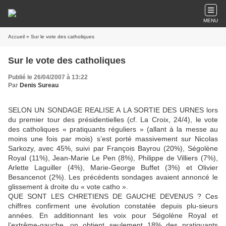
MENU
Accueil
» Sur le vote des catholiques
Sur le vote des catholiques
Publié le 26/04/2007 à 13:22
Par
Denis Sureau
SELON UN SONDAGE REALISE A LA SORTIE DES URNES lors
du premier tour des présidentielles (cf. La Croix, 24/4), le vote
des catholiques « pratiquants réguliers » (allant à la messe au
moins une fois par mois) s’est porté massivement sur Nicolas
Sarkozy, avec 45%, suivi par François Bayrou (20%), Ségolène
Royal (11%), Jean-Marie Le Pen (8%), Philippe de Villiers (7%),
Arlette Laguiller (4%), Marie-George Buffet (3%) et Olivier
Besancenot (2%). Les précédents sondages avaient annoncé le
glissement à droite du « vote catho ».
QUE SONT LES CHRETIENS DE GAUCHE DEVENUS ? Ces
chiffres confirment une évolution constatée depuis plu-sieurs
années. En additionnant les voix pour Ségolène Royal et
l’extrême-gauche, on obtient seulement 18% des pratiquants