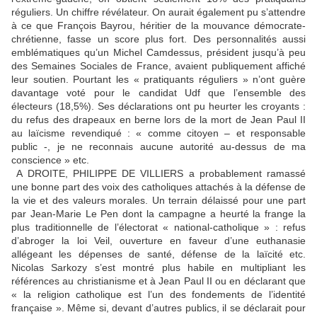
réguliers. Un chiffre révélateur. On aurait également pu s’attendre
à ce que François Bayrou, héritier de la mouvance démocrate-
chrétienne, fasse un score plus fort. Des personnalités aussi
emblématiques qu’un Michel Camdessus, président jusqu’à peu
des Semaines Sociales de France, avaient publiquement affiché
leur soutien. Pourtant les « pratiquants réguliers » n’ont guère
davantage voté pour le candidat Udf que l’ensemble des
électeurs (18,5%). Ses déclarations ont pu heurter les croyants :
du refus des drapeaux en berne lors de la mort de Jean Paul II
au laïcisme revendiqué : « comme citoyen – et responsable
public -, je ne reconnais aucune autorité au-dessus de ma
conscience » etc.
A DROITE, PHILIPPE DE VILLIERS a probablement ramassé
une bonne part des voix des catholiques attachés à la défense de
la vie et des valeurs morales. Un terrain délaissé pour une part
par Jean-Marie Le Pen dont la campagne a heurté la frange la
plus traditionnelle de l’électorat « national-catholique » : refus
d’abroger la loi Veil, ouverture en faveur d’une euthanasie
allégeant les dépenses de santé, défense de la laïcité etc.
Nicolas Sarkozy s’est montré plus habile en multipliant les
références au christianisme et à Jean Paul II ou en déclarant que
« la religion catholique est l’un des fondements de l’identité
française ». Même si, devant d’autres publics, il se déclarait pour