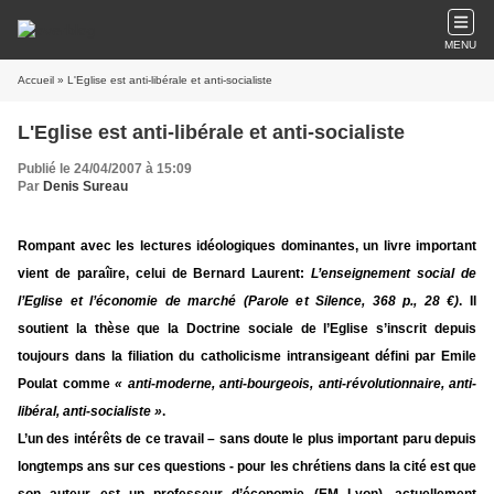
MENU
Accueil
» L'Eglise est anti-libérale et anti-socialiste
L'Eglise est anti-libérale et anti-socialiste
Publié le 24/04/2007 à 15:09
Par
Denis Sureau
Rompant avec les lectures idéologiques dominantes,
un livre important
vient de paraîire, celui de Bernard Laurent:
L’enseignement social de
l’Eglise et l’économie de marché (Parole et Silence, 368 p., 28 €)
. Il
soutient la thèse que la Doctrine sociale de l’Eglise s’inscrit depuis
toujours dans la filiation du catholicisme intransigeant défini par Emile
Poulat comme
« anti-moderne, anti-bourgeois, anti-révolutionnaire, anti-
libéral, anti-socialiste »
.
L’un des intérêts de ce travail – sans doute le plus important paru depuis
longtemps ans sur ces questions - pour les chrétiens dans la cité est que