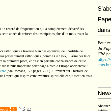
S'ab
Pape
dans 
u un record de fréquentation qui a complètement dépassé ses
cette année de refuser des inscriptions plus d'un mois avant la
Pour re
du Pape
ïcs catholiques a traversé bien des épreuves, de l'hostilité de
Cité
par
médias prétendument catholiques (comme
La Croix
). Parmi ces laïcs
https:/
 la première place, et c'est en parfaite connaissance de cause
ents.ht
ce sur le plus important pèlerinage à pied d'Europe occidentale :
ienté
(Via Romana, 172 pages, 22 €). Il revient sur l'histoire de
r l'esprit qui inspire cette aventure spirituelle et qui tient en trois
News
Abonnez-v
epost
0
publiés.