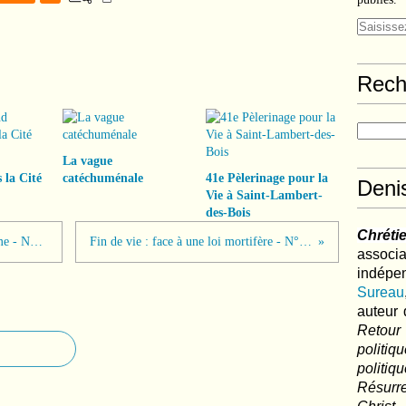
Rech
La vague
 la Cité
catéchuménale
41e Pèlerinage pour la
Deni
Vie à Saint-Lambert-
des-Bois
Chréti
Le fédéralisme contre l'eurojacobinisme - N°448
Fin de vie : face à une loi mortifère - N°449
associa
indé
Sureau
auteur 
Retour
politi
polit
Résurre