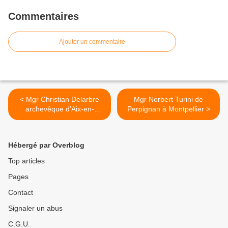
Commentaires
Ajouter un commentaire
< Mgr Christian Delarbre
Mgr Norbert Turini de
archevêque d’Aix-en-
Perpignan à Montpellier >
Provence et Arles
Hébergé par Overblog
Top articles
Pages
Contact
Signaler un abus
C.G.U.