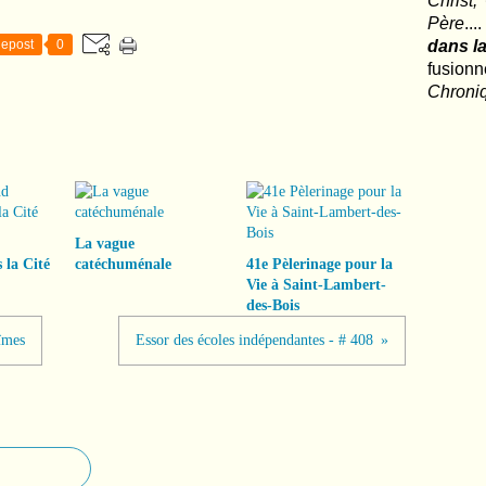
Christ,
Père
..
epost
0
dans la
fusio
Chroni
La vague
 la Cité
catéchuménale
41e Pèlerinage pour la
Vie à Saint-Lambert-
des-Bois
îmes
Essor des écoles indépendantes - # 408