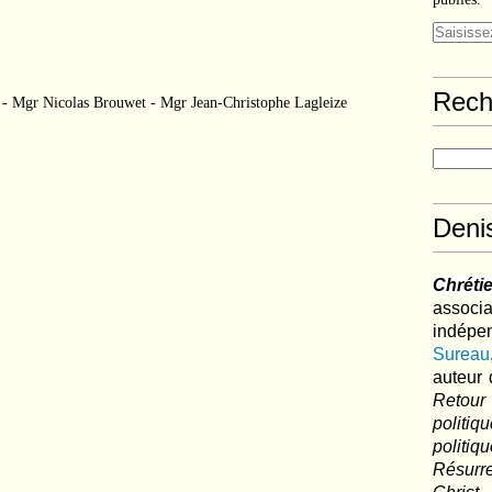
Rech
t - Mgr Nicolas Brouwet - Mgr Jean-Christophe Lagleize
Deni
Chréti
associa
indé
Sureau
auteur 
Retour
politi
polit
Résurre