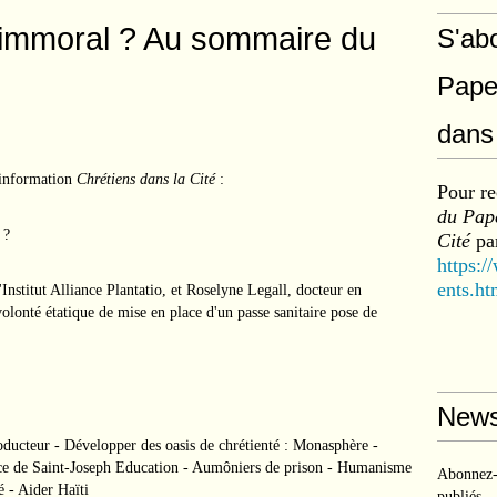
 immoral ? Au sommaire du
S'ab
Pape
dans 
'information
Chrétiens dans la Cité
:
Pour re
du Pape
 ?
Cité
par
https:/
ents.ht
Institut Alliance Plantatio, et Roselyne Legall, docteur en
volonté étatique de mise en place d'un passe sanitaire pose de
News
ducteur - Développer des oasis de chrétienté : Monasphère -
ance de Saint-Joseph Education - Aumôniers de prison - Humanisme
Abonnez-v
é - Aider Haïti
publiés.