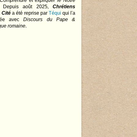
 Comprendre et expliquer le Notre
.. Depuis août 2025,
Chrétiens
 Cité
a été reprise par
Téqui
qui l'a
nnée avec
Discours du Pape &
que romaine
.