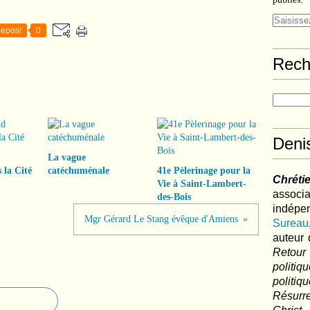
epost
0
Rech
Deni
La vague
 la Cité
catéchuménale
41e Pèlerinage pour la
Chréti
Vie à Saint-Lambert-
associa
des-Bois
indé
Mgr Gérard Le Stang évêque d'Amiens
Sureau
auteur 
Retour
politi
polit
Résurre