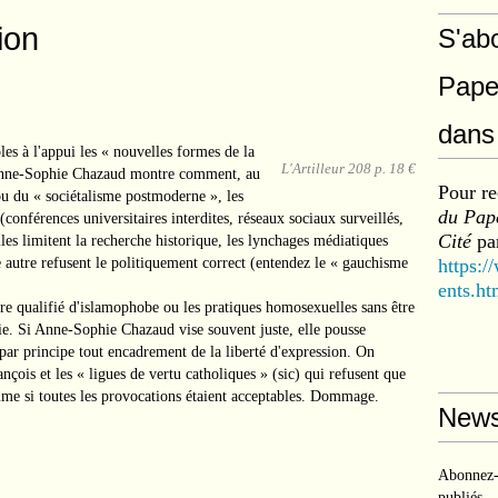
ion
S'ab
Pape
dans 
s à l'appui les « nouvelles formes de la
L'Artilleur 208 p. 18 €
 Anne-Sophie Chazaud montre comment, au
Pour re
u du « sociétalisme postmoderne », les
du Pape
(conférences universitaires interdites, réseaux sociaux surveillés,
Cité
par
lles limitent la recherche historique, les lynchages médiatiques
 autre refusent le politiquement correct (entendez le « gauchisme
https:/
ents.ht
 être qualifié d'islamophobe ou les pratiques homosexuelles sans être
e. Si Anne-Sophie Chazaud vise souvent juste, elle pousse
par principe tout encadrement de la liberté d'expression. On
rançois et les « ligues de vertu catholiques » (sic) qui refusent que
omme si toutes les provocations étaient acceptables. Dommage.
News
Abonnez-v
publiés.