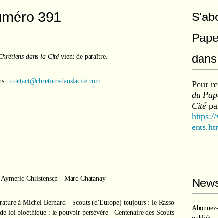
uméro 391
S'ab
Pape
dans 
Chrétiens dans la Cité
vient de paraître.
ns :
contact@chretiensdanslacite.com
Pour re
du Pape
Cité
par
https:/
ents.ht
ymeric Christensen - Marc Chatanay
News
ature à Michel Bernard - Scouts (d'Europe) toujours : le Rasso -
Abonnez-v
de loi bioéthique : le pouvoir persévère - Centenaire des Scouts
publiés.