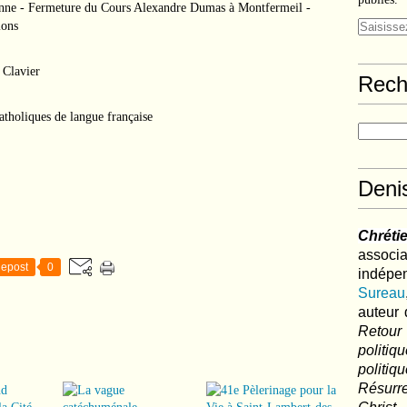
ienne - Fermeture du Cours Alexandre Dumas à Montfermeil -
ions
 Clavier
Rech
tholiques de langue française
Deni
Chréti
associa
epost
0
indé
Sureau
auteur 
Retour
politi
polit
Résurre