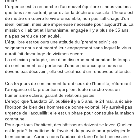
l’autre.
L’urgence est la recherche d’un nouvel équilibre si nous voulons
que tous s’en sortent, pour éviter la déchirure sociale. L’heure est
de mettre en œuvre le vivre-ensemble, non pas l’affichage d’un
idéal lointain, mais une impérieuse nécessité pour aujourd’hui. La
mission d’Habitat et Humanisme, engagée il y a plus de 35 ans,
n’a pas perdu de son acuité.
L’équilibre est toujours une attitude du ‘prendre soin’ ; les
soignants nous ont montré leur engagement sans lequel le virus
aurait fait davantage de victimes encore.
La réflexion partagée, née d’un discernement pendant le temps
du confinement, est porteuse d’une espérance que nous ne
devons pas décevoir ; elle est créatrice d’un renouveau attendu.
Ces 55 jours de confinement furent ceux de l’humilité, réformant
l’arrogance et la prétention qui plient toute marche vers un
humanisme éclairé, garant de relations justes.
L’encyclique ‘Laudato Si’, publiée il y a 5 ans, le 24 mai, a éclairé
l’horizon de bien des hommes de bonne volonté. N’y aurait-il pas
urgence de l’accueillir; elle est un phare pour construire la maison
commune.
Pour que tous l’habitent, des bâtisseurs doivent se lever. Quel en
est le prix ? la maîtrise de l’avoir et du pouvoir pour privilégier le
bien commun. Aurons-nous l’audace de faire l’effort nécessaire