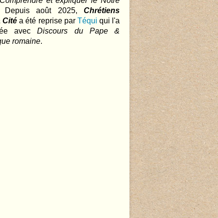
 Comprendre et expliquer le Notre
.. Depuis août 2025,
Chrétiens
 Cité
a été reprise par
Téqui
qui l'a
nnée avec
Discours du Pape &
que romaine
.