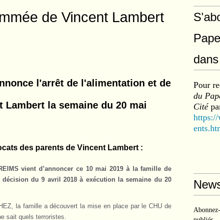
ammée de Vincent Lambert
S'ab
Pape
dans 
once l'arrêt de l'alimentation et de
Pour re
du Pape
nt Lambert la semaine du 20 mai
Cité
par
https:/
ents.ht
ats des parents de Vincent Lambert :
IMS vient d’annoncer ce 10 mai 2019 à la famille de
 décision du 9 avril 2018 à exécution la semaine du 20
News
Z, la famille a découvert la mise en place par le CHU de
Abonnez-v
 sait quels terroristes.
publiés.