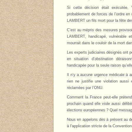
Si cette décision était exécutée
probablement de forces de l’ordre en
LAMBERT un fils mort pour la fête de
C’est au mépris des mesures provisoi
LAMBERT, handicapé, vulnérable e
mourrait dans le couloir de la mort da
Les experts judiciaires désignés ont 
en situation d’obstination déraiso
handicapée pour la seule raison qu’el
Il n’y a aucune urgence médicale à ar
rien ne justifie une violation aussi
réclamées par l’ONU.
Comment la France peut-elle prétend
prochain quand elle viole aussi délibér
élections européennes ? Quel message
Nous en appelons dès à présent au déf
à l’application stricte de la Conventi