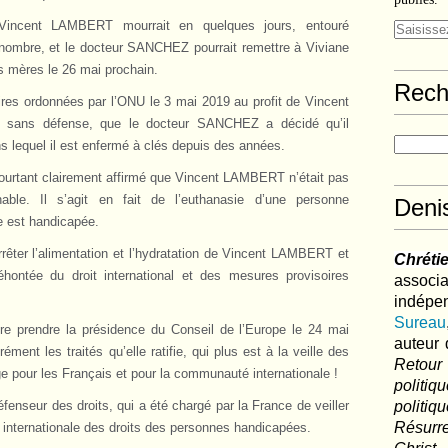
, Vincent LAMBERT mourrait en quelques jours, entouré
 nombre, et le docteur SANCHEZ pourrait remettre à Viviane
s mères le 26 mai prochain.
Rech
res ordonnées par l’ONU le 3 mai 2019 au profit de Vincent
t sans défense, que le docteur SANCHEZ a décidé qu’il
ns lequel il est enfermé à clés depuis des années.
pourtant clairement affirmé que Vincent LAMBERT n’était pas
nnable. Il s’agit en fait de l’euthanasie d’une personne
Deni
le est handicapée.
rêter l’alimentation et l’hydratation de Vincent LAMBERT et
Chréti
 éhontée du droit international et des mesures provisoires
associa
indé
Sureau
re prendre la présidence du Conseil de l’Europe le 24 mai
auteur 
ément les traités qu’elle ratifie, qui plus est à la veille des
Retour
 pour les Français et pour la communauté internationale !
politi
enseur des droits, qui a été chargé par la France de veiller
polit
Résurre
on internationale des droits des personnes handicapées.