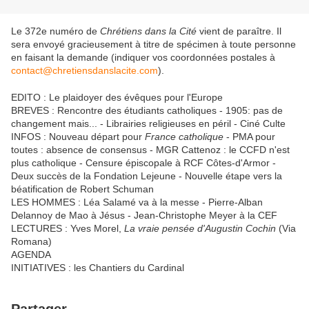
Le 372e numéro de
Chrétiens dans la Cité
vient de paraître. Il
sera envoyé gracieusement à titre de spécimen à toute personne
en faisant la demande (indiquer vos coordonnées postales à
contact@chretiensdanslacite.com
).
EDITO : Le plaidoyer des évêques pour l'Europe
BREVES : Rencontre des étudiants catholiques - 1905: pas de
changement mais... - Librairies religieuses en péril - Ciné Culte
INFOS : Nouveau départ pour
France catholique
- PMA pour
toutes : absence de consensus - MGR Cattenoz : le CCFD n'est
plus catholique - Censure épiscopale à RCF Côtes-d'Armor -
Deux succès de la Fondation Lejeune - Nouvelle étape vers la
béatification de Robert Schuman
LES HOMMES : Léa Salamé va à la messe - Pierre-Alban
Delannoy de Mao à Jésus - Jean-Christophe Meyer à la CEF
LECTURES : Yves Morel,
La vraie pensée d'Augustin Cochin
(Via
Romana)
AGENDA
INITIATIVES : les Chantiers du Cardinal