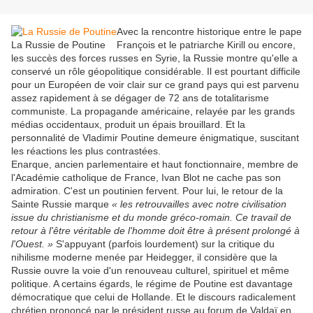
Avec la rencontre historique entre le pape
La Russie de Poutine
François et le patriarche Kirill ou encore,
les succès des forces russes en Syrie, la Russie montre qu'elle a
conservé un rôle géopolitique considérable. Il est pourtant difficile
pour un Européen de voir clair sur ce grand pays qui est parvenu
assez rapidement à se dégager de 72 ans de totalitarisme
communiste. La propagande américaine, relayée par les grands
médias occidentaux, produit un épais brouillard. Et la
personnalité de Vladimir Poutine demeure énigmatique, suscitant
les réactions les plus contrastées.
Enarque, ancien parlementaire et haut fonctionnaire, membre de
l'Académie catholique de France, Ivan Blot ne cache pas son
admiration. C'est un poutinien fervent. Pour lui, le retour de la
Sainte Russie marque
« les retrouvailles avec notre civilisation
issue du christianisme et du monde gréco-romain. Ce travail de
retour à l'être véritable de l'homme doit être à présent prolongé à
l'Ouest. »
S'appuyant (parfois lourdement) sur la critique du
nihilisme moderne menée par Heidegger, il considère que la
Russie ouvre la voie d'un renouveau culturel, spirituel et même
politique. A certains égards, le régime de Poutine est davantage
démocratique que celui de Hollande. Et le discours radicalement
chrétien prononcé par le président russe au forum de Valdaï en