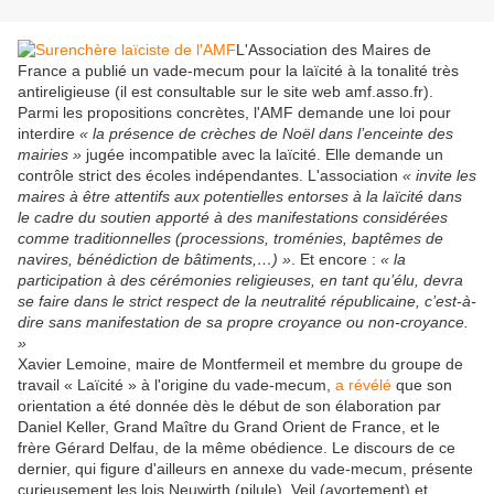
L'Association des Maires de
France a publié un vade-mecum pour la laïcité à la tonalité très
antireligieuse (il est consultable sur le site web amf.asso.fr).
Parmi les propositions concrètes, l'AMF demande une loi pour
interdire
« la présence de crèches de Noël dans l’enceinte des
mairies »
jugée incompatible avec la laïcité. Elle demande un
contrôle strict des écoles indépendantes. L'association
« invite les
maires à être attentifs aux potentielles entorses à la laïcité dans
le cadre du soutien apporté à des manifestations considérées
comme traditionnelles (processions, troménies, baptêmes de
navires, bénédiction de bâtiments,…) »
. Et encore :
« la
participation à des cérémonies religieuses, en tant qu’élu, devra
se faire dans le strict respect de la neutralité républicaine, c’est-à-
dire sans manifestation de sa propre croyance ou non-croyance.
»
Xavier Lemoine, maire de Montfermeil et membre du groupe de
travail « Laïcité » à l'origine du vade-mecum,
a révélé
que son
orientation a été donnée dès le début de son élaboration par
Daniel Keller, Grand Maître du Grand Orient de France, et le
frère Gérard Delfau, de la même obédience. Le discours de ce
dernier, qui figure d'ailleurs en annexe du vade-mecum, présente
curieusement les lois Neuwirth (pilule), Veil (avortement) et