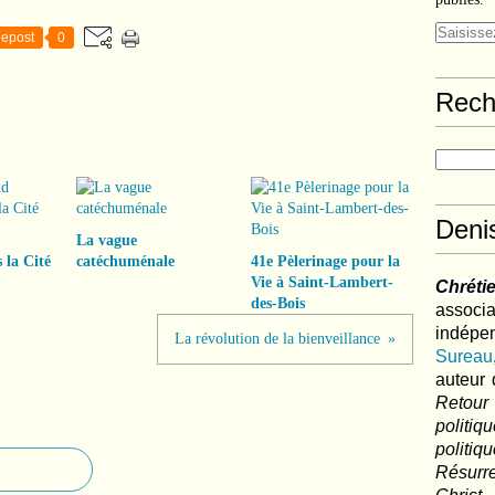
epost
0
Rech
Deni
La vague
 la Cité
catéchuménale
41e Pèlerinage pour la
Vie à Saint-Lambert-
Chréti
des-Bois
associa
indé
La révolution de la bienveillance
Sureau
auteur 
Retour
politi
polit
Résurre