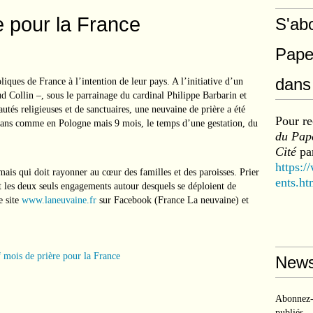
e pour la France
S'ab
Pape
dans 
iques de France à l’intention de leur pays. A l’initiative d’un
d Collin –, sous le parrainage du cardinal Philippe Barbarin et
tés religieuses et de sanctuaires, une neuvaine de prière a été
Pour re
9 ans comme en Pologne mais 9 mois, le temps d’une gestation, du
du Pape
Cité
par
https:/
ais qui doit rayonner au cœur des familles et des paroisses. Prier
ents.ht
t les deux seuls engagements autour desquels se déploient de
e site
www.laneuvaine.fr
sur Facebook (France La neuvaine) et
News
Abonnez-v
publiés.