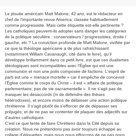
Le jésuite américain Matt Malone, 42 ans, est le rédacteur en
chef de l'importante revue America, classée habituellement
comme progressiste. Mais cette étiquette est-elle pertinente ?
Les catholiques peuvent-ils adopter sans danger les catégories
de la politique séculière : conservateurs / progressistes, droite /
gauche, etc ? La conviction profonde de Matt Malone, vivifiée par
ce que la théologie apéricaine a de plus rafraîchissant
(notamment William Cavanaugh, cité dans le livre), qu'il
développe brillamment dans ce petit livre, est que ces dualismes
idéologiques sont incompatibles avec l’Église qui est une
communion et non une polis composée de factions. L'esprit de
parti est une « menace mortelle » car il empêche de concevoir
l’Église comme le corps du Christ – il est « affaire de politique
parlementaire, pas de vie sacramentelle ». Il ne s'agit pas de
masquer les désaccords (ni de défendre des thèses
hétérodoxes), et encore moins de délaisser une action politique
chrétienne. Il s'agit plutôt de s'efforcer de de dépasser ses
préjugés, et de ne pas se contenter de plaquer des adjectifs sur
d'autres catholiques.
C'est ce que tente de faire Chrétiens dans la Cité depuis sa
création. Nous ne prétendons pas avoir toujours échappé au
collage d'étiquettes, mais nous nous efforçons de ne pas nous